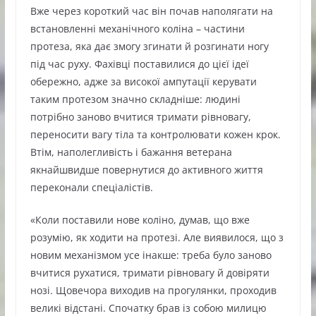
Вже через короткий час він почав наполягати на
встановленні механічного коліна – частини
протеза, яка дає змогу згинати й розгинати ногу
під час руху. Фахівці поставилися до цієї ідеї
обережно, адже за високої ампутації керувати
таким протезом значно складніше: людині
потрібно заново вчитися тримати рівновагу,
переносити вагу тіла та контролювати кожен крок.
Втім, наполегливість і бажання ветерана
якнайшвидше повернутися до активного життя
переконали спеціалістів.
«Коли поставили нове коліно, думав, що вже
розумію, як ходити на протезі. Але виявилося, що з
новим механізмом усе інакше: треба було заново
вчитися рухатися, тримати рівновагу й довіряти
нозі. Щовечора виходив на прогулянки, проходив
великі відстані. Спочатку брав із собою милицю