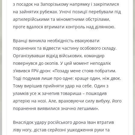
з посадок на Запорізькому напрямку і закріпилися
на зайнятих рубежах. Уночі позиції перебували під
артилерійськими та мінометними обстрілами,
проте вдалося втримати контроль над ділянкою.
Вранці виникла необхідність евакуювати
поранених та відвести частину особового складу.
Організувавши відхід військових, командир
повернувся до окопів. У цей момент неподалік
з’явився FPV-дрон: «Позаду мене стояв побратим.
Тоді подумав лише про одне: краще один, ніж двоє.
Тому вирішив прийняти удар на себе. Один з
уламків усе ж зачепив товариша – пошкодив
артерію на нозі. Але, враховуючи силу вибуху, його
поранення виявилися значно легшими».
Внаслідок удару російського дрона Іван втратив
ліву ногу, дістав серйозні ушкодження руки та