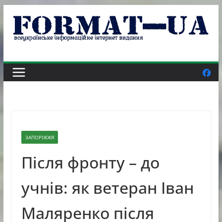
Skip
to
content
ЗАПОРІЖЖЯ
Після фронту – до
учнів: як ветеран Іван
Маляренко після