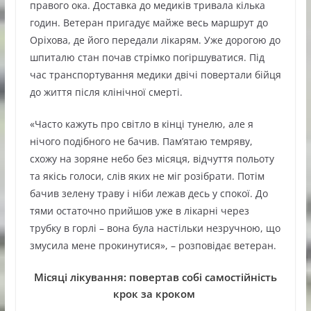
правого ока. Доставка до медиків тривала кілька
годин. Ветеран пригадує майже весь маршрут до
Оріхова, де його передали лікарям. Уже дорогою до
шпиталю стан почав стрімко погіршуватися. Під
час транспортування медики двічі повертали бійця
до життя після клінічної смерті.
«Часто кажуть про світло в кінці тунелю, але я
нічого подібного не бачив. Пам’ятаю темряву,
схожу на зоряне небо без місяця, відчуття польоту
та якісь голоси, слів яких не міг розібрати. Потім
бачив зелену траву і ніби лежав десь у спокої. До
тями остаточно прийшов уже в лікарні через
трубку в горлі – вона була настільки незручною, що
змусила мене прокинутися», – розповідає ветеран.
Місяці лікування: повертав собі самостійність
крок за кроком