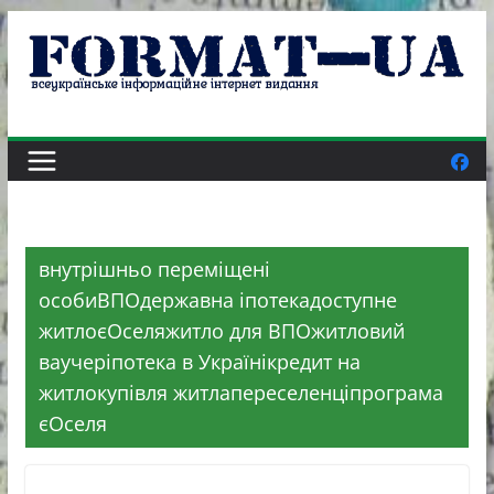
Skip
to
content
внутрішньо переміщені
особиВПОдержавна іпотекадоступне
житлоєОселяжитло для ВПОжитловий
ваучеріпотека в Українікредит на
житлокупівля житлапереселенціпрограма
єОселя