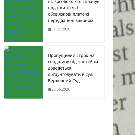
і фізособою: хто сплачує
податки та які
обов’язкові платежі
передбачені законом
01.07.2026
Пропущений строк на
спадщину під час війни
доведеться
обґрунтовувати в суді –
Верховний Суд
25.06.2026