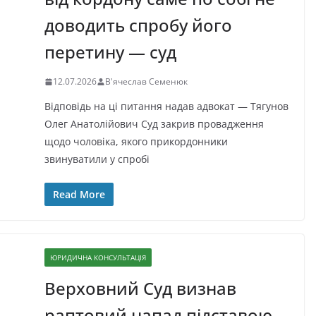
доводить спробу його
перетину — суд
12.07.2026
В'ячеслав Семенюк
Відповідь на ці питання надав адвокат — Тягунов
Олег Анатолійович Суд закрив провадження
щодо чоловіка, якого прикордонники
звинуватили у спробі
Read More
ЮРИДИЧНА КОНСУЛЬТАЦІЯ
Верховний Суд визнав
раптовий напад підставою