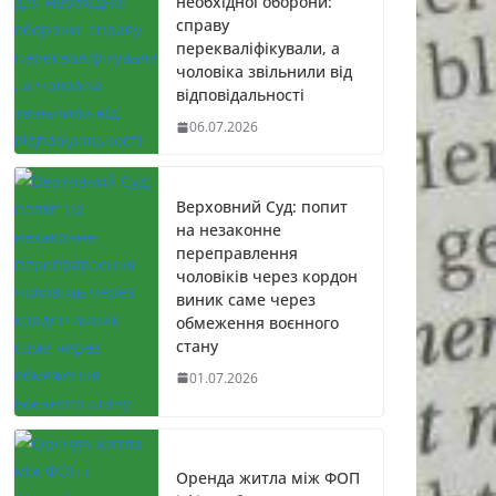
необхідної оборони:
справу
перекваліфікували, а
чоловіка звільнили від
відповідальності
06.07.2026
Верховний Суд: попит
на незаконне
переправлення
чоловіків через кордон
виник саме через
обмеження воєнного
стану
01.07.2026
Оренда житла між ФОП