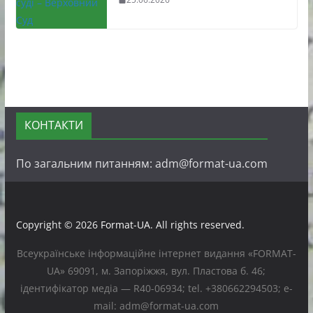
КОНТАКТИ
По загальним питанням: adm@format-ua.com
Copyright © 2026
Format-UA
. All rights reserved.
Всеукраїнське інформаційне інтернет видання «FORMAT-
UA» 69091, м. Запоріжжя, вул. Пластова б. 46;
ідентифікатор медіа — R40-06934; tel. +380662294503; e-
mail: adm@format-ua.com