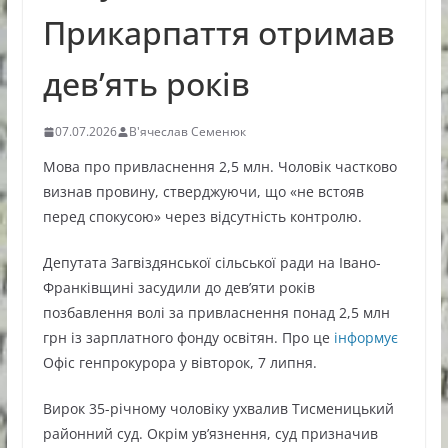
Прикарпаття отримав
дев’ять років
07.07.2026
В'ячеслав Семенюк
Мова про привласнення 2,5 млн. Чоловік частково
визнав провину, стверджуючи, що «не встояв
перед спокусою» через відсутність контролю.
Депутата Загвіздянської сільської ради на Івано-
Франківщині засудили до дев’яти років
позбавлення волі за привласнення понад 2,5 млн
грн із зарплатного фонду освітян. Про це
інформує
Офіс генпрокурора у вівторок, 7 липня.
Вирок 35-річному чоловіку ухвалив Тисменицький
районний суд. Окрім ув’язнення, суд призначив