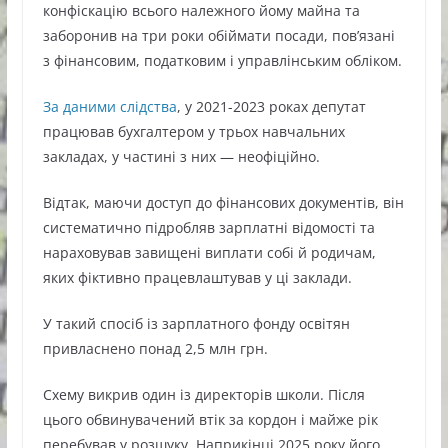
конфіскацію всього належного йому майна та
заборонив на три роки обіймати посади, пов’язані
з фінансовим, податковим і управлінським обліком.
За даними слідства
, у 2021-2023 роках депутат
працював бухгалтером у трьох навчальних
закладах, у частині з них — неофіційно.
Відтак, маючи доступ до фінансових документів, він
систематично підробляв зарплатні відомості та
нараховував завищені виплати собі й родичам,
яких фіктивно працевлаштував у ці заклади.
У такий спосіб із зарплатного фонду освітян
привласнено понад 2,5 млн грн.
Схему викрив один із директорів школи. Після
цього обвинувачений втік за кордон і майже рік
перебував у розшуку. Наприкінці 2025 року його