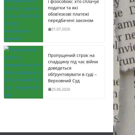
і фізособою: хто сплачує
податки та які
обов’язкові платежі
передбачені законом
01.07.2026
Пропущений строк на
спадщину під час війни
доведеться
обґрунтовувати в суді –
Верховний Суд
25.06.2026