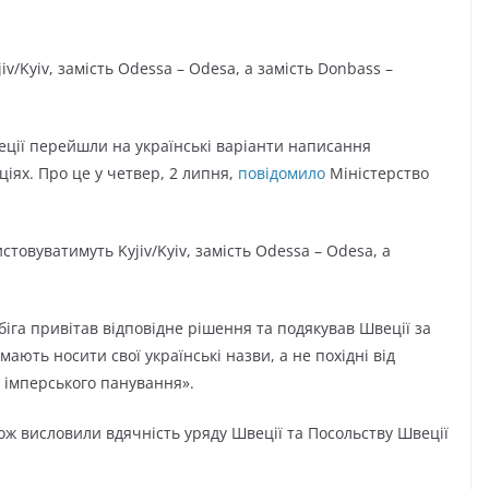
v/Kyiv, замість Odessa – Odesa, а замість Donbass –
ції перейшли на українські варіанти написання
іях. Про це у четвер, 2 липня,
повідомило
Міністерство
стовуватимуть Kyjiv/Kyiv, замість Odessa – Odesa, а
іга привітав відповідне рішення та подякував Швеції за
 мають носити свої українські назви, а не похідні від
и імперського панування».
ож висловили вдячність уряду Швеції та Посольству Швеції