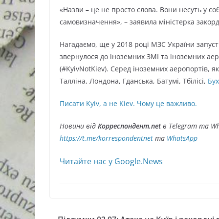
«Назви – це не просто слова. Вони несуть у соб
самовизначення», – заявила міністерка зако
Нагадаємо, ще у 2018 році МЗС України запуст
звернулося до іноземних ЗМІ та іноземних аер
(#KyivNotKiev). Серед іноземних аеропортів, 
Талліна, Лондона, Гданська, Батумі, Тбілісі,
Бух
Писати Kyiv, а не Kiev. Чому це важливо.
Новини від
Корреспондент.net
в Telegram та Wh
https://t.me/korrespondentnet
та
WhatsApp
Читайте нас у Google.News