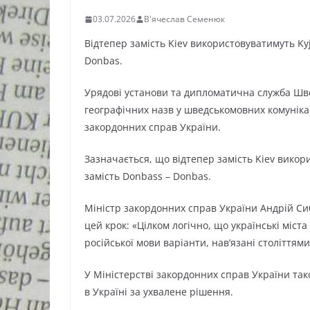
03.07.2026
В'ячеслав Семенюк
Відтепер замість Kiev використовуватимуть Kyji
Donbas.
Урядові установи та дипломатична служба Шве
географічних назв у шведськомовних комунікац
закордонних справ України.
Зазначається, що відтепер замість Kiev викори
замість Donbass – Donbas.
Міністр закордонних справ України Андрій Сиб
цей крок: «Цілком логічно, що українські міста
російської мови варіанти, нав’язані століттям
У Міністерстві закордонних справ України так
в Україні за ухвалене рішення.