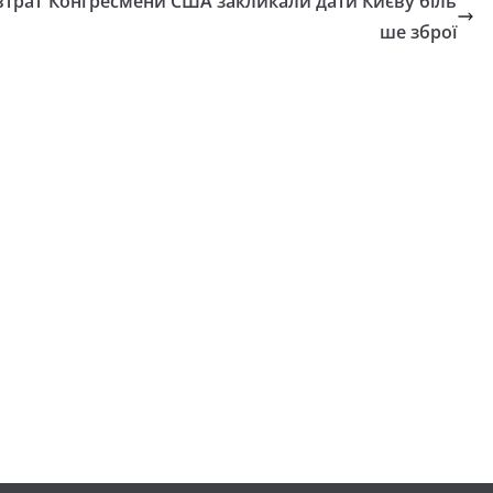
втрат
Конгресмени США закликали дати Києву біль
ше зброї