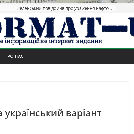
Зеленський повідомив про ураження нафтозаводів РФ за понад 1300 км від фронту
ПРО НАС
 український варіант