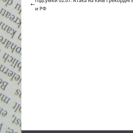
Підсумки 02.07: Атака на Київ і рекордні 
и РФ