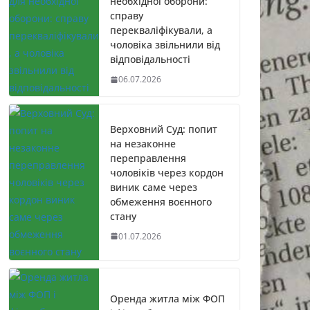
необхідної оборони:
справу
перекваліфікували, а
чоловіка звільнили від
відповідальності
06.07.2026
Верховний Суд: попит
на незаконне
переправлення
чоловіків через кордон
виник саме через
обмеження воєнного
стану
01.07.2026
Оренда житла між ФОП