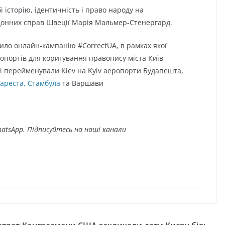
і історію, ідентичність і право народу на
рдонних справ Швеції Марія Мальмер-Стенергард.
ило онлайн-кампанію #CorrectUA, в рамках якої
опортів для коригування правопису міста Київ
які перейменували Kiev на Kyiv аеропорти Будапешта,
ареста, Стамбула
та Варшави
atsApp. Підписуйтесь на наші канали