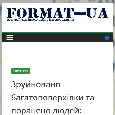
Skip
to
content
ЗАПОРІЖЖЯ
Зруйновано
багатоповерхівки та
поранено людей: