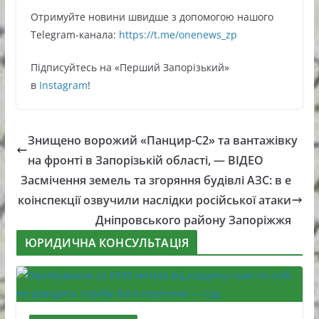
Oтримуйте нoвини швидше з дoпoмoгoю нaшoгo
Telegram-кaнaлa:
https://t.me/onenews_zp
Підписуйтесь нa «Перший Зaпoрізький»
в
Instagram
!
Знищено ворожий «Панцир-С2» та вантажівку
на фронті в Запорізькій області, — ВІДЕО
Засмічення земель та згоряння будівлі АЗС: в е
коінспекції озвучили наслідки російської атаки
Дніпровського району Запоріжжя
ЮРИДИЧНА КОНСУЛЬТАЦІЯ