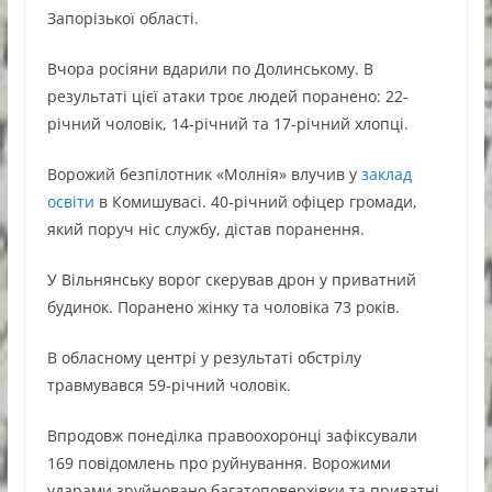
Запорізької області.
Вчора росіяни вдарили по Долинському. В
результаті цієї атаки троє людей поранено: 22-
річний чоловік, 14-річний та 17-річний хлопці.
Ворожий безпілотник «Молнія» влучив у
заклад
освіти
в Комишувасі. 40-річний офіцер громади,
який поруч ніс службу, дістав поранення.
У Вільнянську ворог скерував дрон у приватний
будинок. Поранено жінку та чоловіка 73 років.
В обласному центрі у результаті обстрілу
травмувався 59-річний чоловік.
Впродовж понеділка правоохоронці зафіксували
169 повідомлень про руйнування. Ворожими
ударами зруйновано багатоповерхівки та приватні