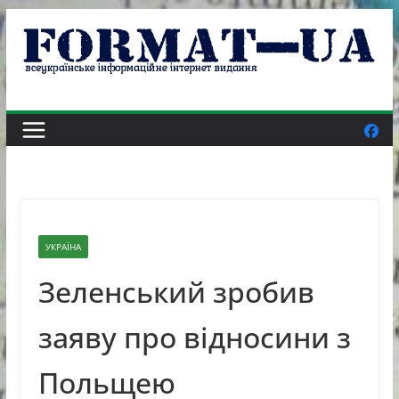
Skip
to
content
УКРАЇНА
Зеленський зробив
заяву про відносини з
Польщею