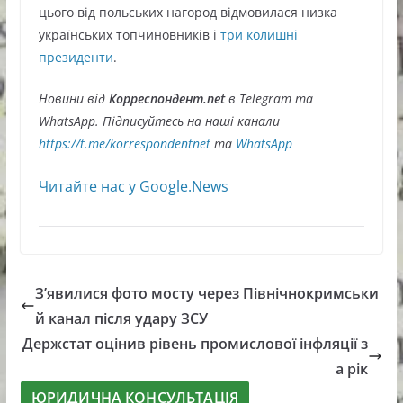
цього від польських нагород відмовилася низка
українських топчиновників і
три колишні
президенти
.
Новини від
Корреспондент.net
в Telegram та
WhatsApp. Підписуйтесь на наші канали
https://t.me/korrespondentnet
та
WhatsApp
Читайте нас у Google.News
З’явилися фото мосту через Північнокримськи
й канал після удару ЗСУ
Держстат оцінив рівень промислової інфляції з
а рік
ЮРИДИЧНА КОНСУЛЬТАЦІЯ