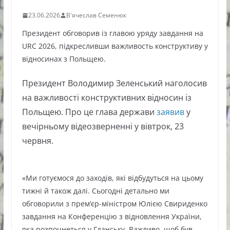
23.06.2026
В'ячеслав Семенюк
Президент обговорив із главою уряду завдання на
URC 2026, підкресливши важливость конструктиву у
відносинах з Польщею.
Президент Володимир Зеленський наголосив
на важливості конструктивних відносин із
Польщею. Про це глава держави
заявив
у
вечірньому відеозверненні у вівтрок, 23
червня.
«Ми готуємося до заходів, які відбудуться на цьому
тижні й також далі. Сьогодні детально ми
обговорили з прем’єр-міністром Юлією Свириденко
завдання на Конференцію з відновлення України,
яка розпочнеться у Гданську. Важливо, щоб був