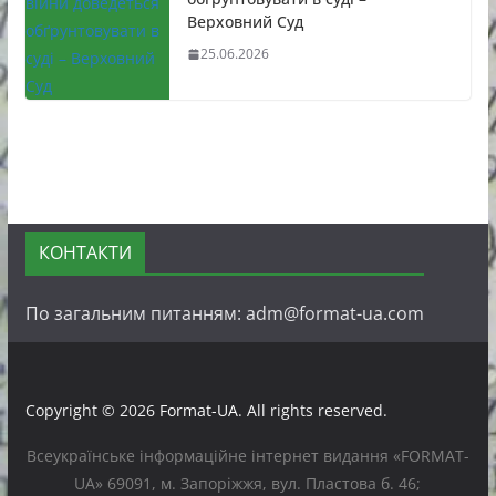
Верховний Суд
25.06.2026
КОНТАКТИ
По загальним питанням: adm@format-ua.com
Copyright © 2026
Format-UA
. All rights reserved.
Всеукраїнське інформаційне інтернет видання «FORMAT-
UA» 69091, м. Запоріжжя, вул. Пластова б. 46;