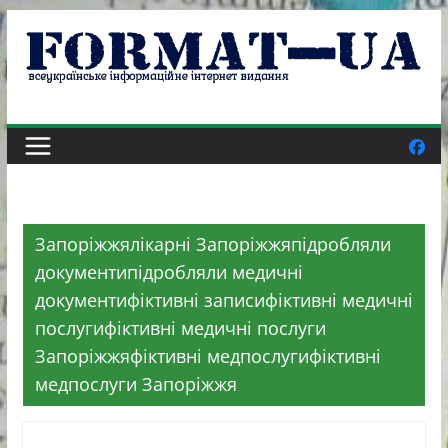
Skip
to
content
Запоріжжялікарні Запоріжжяпідробляли
документипідробляли медичні
документифіктивні записифіктивні медичні
послугифіктивні медичні послуги
Запоріжжяфіктивні медпослугифіктивні
медпослуги Запоріжжя