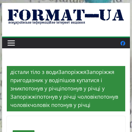
Skip
to
content
дістали тіло з водиЗапоріжжяЗапоріжжя
пригодазник у водіпішов купатися і
зникпотонув у річціпотонув у річці у
Запоріжжіпотонув у річці чоловікпотонув
чоловікчоловік потонув у річці