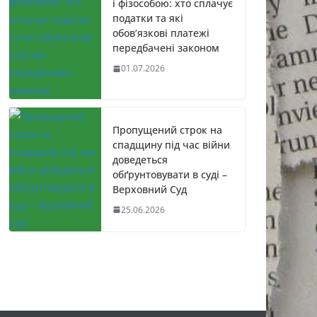
і фізособою: хто сплачує
податки та які
обов’язкові платежі
передбачені законом
01.07.2026
Пропущений строк на
спадщину під час війни
доведеться
обґрунтовувати в суді –
Верховний Суд
25.06.2026