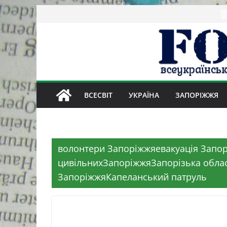
Skip
to
content
ВСЕСВІТ
УКРАЇНА
ЗАПОРІЖЖЯ
волонтери Запоріжжяевакуація Запор
цивільнихЗапоріжжяЗапорізька облас
ЗапоріжжяКапеланський патруль