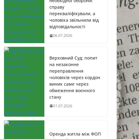
необхідної оборони:
справу
перекваліфікували, а
чоловіка звільнили від
відповідальності
06.07.2026
Верховний Суд: попит
на незаконне
переправлення
чоловіків через кордон
виник саме через
обмеження воєнного
стану
01.07.2026
Оренда житла між ФОП