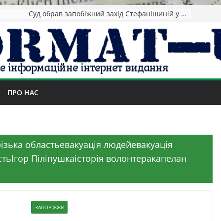
Зеленський повідомив про ураження нафтозаводів РФ за понад 1300 км від фронту
ПРО НАС
ізька областьевакуація людейевакуація
тьІгор Піліпушкаісторія волонтеракапелан
ЗАПОРІЖЖЯ