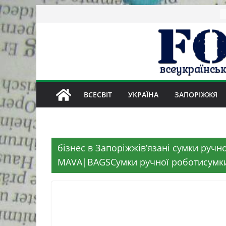
Skip
to
content
ВСЕСВІТ
УКРАЇНА
ЗАПОРІЖЖЯ
бізнес в Запоріжжів’язані сумки руч
MAVA|BAGSСумки ручної роботисумки