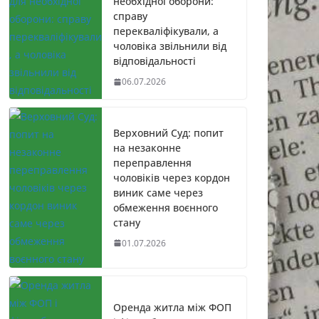
необхідної оборони:
справу
перекваліфікували, а
чоловіка звільнили від
відповідальності
06.07.2026
Верховний Суд: попит
на незаконне
переправлення
чоловіків через кордон
виник саме через
обмеження воєнного
стану
01.07.2026
Оренда житла між ФОП