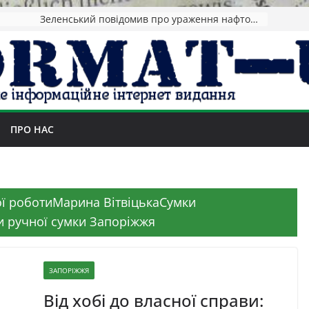
Зеленський повідомив про ураження нафтозаводів РФ за понад 1300 км від фронту
ПРО НАС
ної роботиМарина ВітвіцькаСумки
 ручної сумки Запоріжжя
ЗАПОРІЖЖЯ
Від хобі до власної справи: