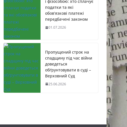
і фізособою: хто сплачує
податки та які
обов’язкові платежі
передбачені законом
01.07.2026
Пропущений строк на
спадщину під час війни
доведеться
обґрунтовувати в суді –
Верховний Суд
25.06.2026