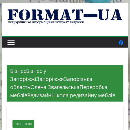
Skip
to
content
БізнесБізнес у
ЗапоріжжіЗапоріжжяЗапорізька
областьОлена ЗвагельськаПереробка
меблівРедизайнШкола редизайну меблів
ЗАПОРІЖЖЯ