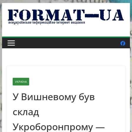
Skip
to
content
УКРАЇНА
У Вишневому був
склад
Укроборонпрому —