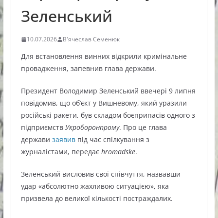
Зеленський
10.07.2026
В'ячеслав Семенюк
Для встановлення винних відкрили кримінальне
провадження, запевнив глава держави.
Президент Володимир Зеленський ввечері 9 липня
повідомив, що об’єкт у Вишневому, який уразили
російські ракети, був складом боєприпасів одного з
підприємств
Укроборонпрому
. Про це глава
держави
заявив
під час спілкування з
журналістами, передає
hromadske
.
Зеленський висловив свої співчуття, назвавши
удар «абсолютно жахливою ситуацією», яка
призвела до великої кількості постраждалих.