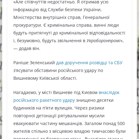
«Але співчуттів недостатньо. Я отримав усю
інформацію від Служби безпеки України,
Міністерства внутрішніх справ, Генеральної
прокуратури. Є кримінальна справа, винні люди
будуть притягнуті до кримінальної відповідальності
і, безумовно, будуть звільнення в
Укроборонпромі
«,
— додав він.
Раніше Зеленський
дав доручення розвідці та СБУ
з’ясувати обставини російського удару по
Вишневому Київської області.
Нагадаємо, у місті Вишневе під Києвом
внаслідок
російського ракетного удару
знищено десятки
будиників на п’яти вулицях. Через ризики
повторної детонації рятувальники мусили
евакуювати частину мешканців. Загалом понад 500
жителів спільно з місцевою владою тимчасово були
переміщені до безпечних місць. Внаслідок атаки у