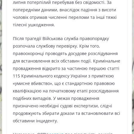
липня потерпілий перебував без свідомості. За
попередніми даними, внаслідок падіння з висоти
чоловік отримав численні переломи та інші тяжкі
тілесні ушкодження.
Після трагедії Військова служба правопорядку
розпочала службову перевірку. Крім того,
правоохоронці проводять досудове розслідування
для встановлення всіх обставин події. Кримінальне
провадження відкрито за частиною першою статті
115 Кримінального кодексу України з приміткою
«умисне вбивство», що є стандартною правовою
кваліфікацією на початковому етапі розслідування
подібних випадків. У межах провадження
призначено необхідні судові експертизи, слідчі
продовжують збирати докази та встановлювати всі
обставини інциденту.