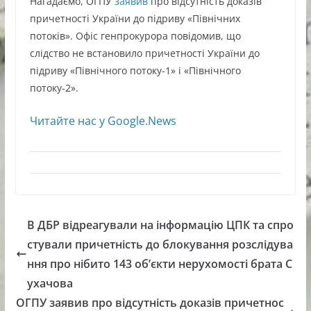
Нагадаємо, ОГПУ
заявив
про відсутність доказів
причетності України до підриву «Північних
потоків». Офіс генпрокурора повідомив, що
слідство не встановило причетності України до
підриву «Північного потоку-1» і «Північного
потоку-2».
Читайте нас у Google.News
В ДБР відреагували на інформацію ЦПК та спро
стували причетність до блокування розслідува
ння про нібито 143 обʼєкти нерухомості брата С
ухачова
ОГПУ заявив про відсутність доказів причетнос