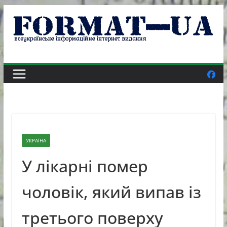
Skip
to
content
УКРАЇНА
У лікарні помер
чоловік, який випав із
третього поверху