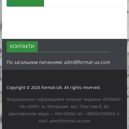
КОНТАКТИ
По загальним питанням: adm@format-ua.com
Copyright © 2026
Format-UA
. All rights reserved.
Всеукраїнське інформаційне інтернет видання «FORMAT-
UA» 69091, м. Запоріжжя, вул. Пластова б. 46;
ідентифікатор медіа — R40-06934; tel. +380662294503; e-
mail: adm@format-ua.com