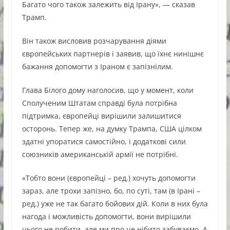
Багато чого також залежить від Ірану», — сказав
Трамп.
Він також висловив розчарування діями
європейських партнерів і заявив, що їхнє нинішнє
бажання допомогти з Іраном є запізнілим.
Глава Білого дому наголосив, що у момент, коли
Сполученим Штатам справді була потрібна
підтримка, європейці вирішили залишитися
осторонь. Тепер же, на думку Трампа, США цілком
здатні упоратися самостійно, і додаткові сили
союзників американській армії не потрібні.
«Тобто вони (європейці – ред.) хочуть допомогти
зараз, але трохи запізно, бо, по суті, там (в Ірані –
ред.) уже не так багато бойових дій. Коли в них була
нагода і можливість допомогти, вони вирішили
цього не робити, але ми про це нібито забуваємо. А