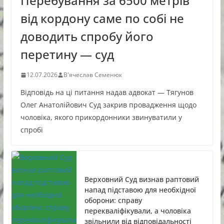
Перебування за 6500 метрів
від кордону саме по собі не
доводить спробу його
перетину — суд
12.07.2026
В'ячеслав Семенюк
Відповідь на ці питання надав адвокат — Тягунов
Олег Анатолійович Суд закрив провадження щодо
чоловіка, якого прикордонники звинуватили у
спробі
Верховний Суд визнав раптовий
напад підставою для необхідної
оборони: справу
перекваліфікували, а чоловіка
звільнили від відповідальності