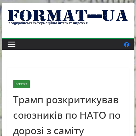
Skip
to
content
ВСЕСВІТ
Трамп розкритикував
союзників по НАТО по
дорозі з саміту