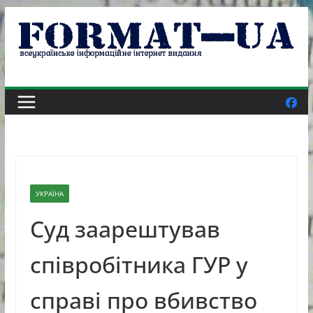
Skip
to
content
УКРАЇНА
Суд заарештував
співробітника ГУР у
справі про вбивство