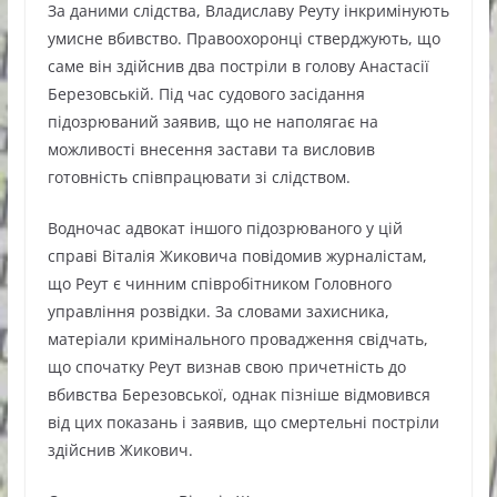
За даними слідства, Владиславу Реуту інкримінують
умисне вбивство. Правоохоронці стверджують, що
саме він здійснив два постріли в голову Анастасії
Березовській. Під час судового засідання
підозрюваний заявив, що не наполягає на
можливості внесення застави та висловив
готовність співпрацювати зі слідством.
Водночас адвокат іншого підозрюваного у цій
справі Віталія Жиковича повідомив журналістам,
що Реут є чинним співробітником Головного
управління розвідки. За словами захисника,
матеріали кримінального провадження свідчать,
що спочатку Реут визнав свою причетність до
вбивства Березовської, однак пізніше відмовився
від цих показань і заявив, що смертельні постріли
здійснив Жикович.