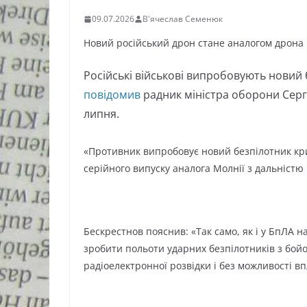
09.07.2026
В'ячеслав Семенюк
Новий російський дрон стане аналогом дрона М
Російські військові випробовують новий 
повідомив
радник міністра оборони Сергі
липня.
«Противник випробовує новий безпілотник кр
серійного випуску аналога Молнії з дальністю 
Бескрестнов пояснив: «Так само, як і у БпЛА н
зробити польоти ударних безпілотників з бой
радіоелектронної розвідки і без можливості в