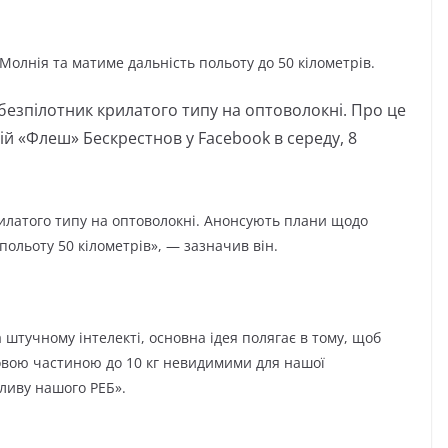
олнія та матиме дальність польоту до 50 кілометрів.
безпілотник крилатого типу на оптоволокні. Про це
й «Флеш» Бескрестнов у Facebook в середу, 8
илатого типу на оптоволокні. Анонсують плани щодо
польоту 50 кілометрів», — зазначив він.
а штучному інтелекті, основна ідея полягає в тому, щоб
овою частиною до 10 кг невидимими для нашої
пливу нашого РЕБ».