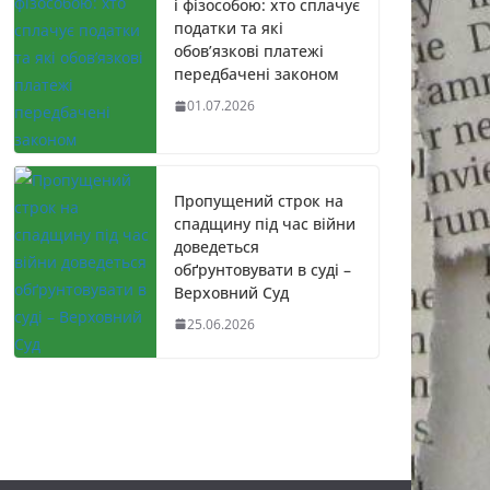
і фізособою: хто сплачує
податки та які
обов’язкові платежі
передбачені законом
01.07.2026
Пропущений строк на
спадщину під час війни
доведеться
обґрунтовувати в суді –
Верховний Суд
25.06.2026