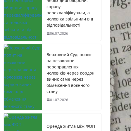
необхідної оборони:
справу
перекваліфікували, а
чоловіка звільнили від
відповідальності
06.07.2026
Верховний Суд: попит
на незаконне
переправлення
чоловіків через кордон
виник саме через
обмеження воєнного
стану
01.07.2026
Оренда житла між ФОП