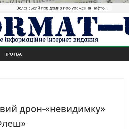
Зеленський повідомив про ураження нафтозаводів РФ за понад 1300 км від фронту
ПРО НАС
овий дрон-«невидимку»
Флеш»