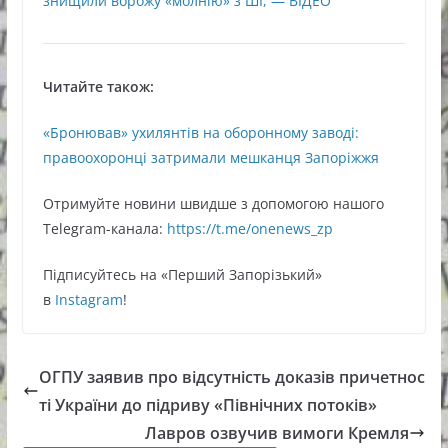
знищили ворожу «молнію» з ШІ, — ВІДЕО
Читайте також:
«Бронював» ухилянтів на оборонному заводі:
правоохоронці затримали мешканця Запоріжжя
Oтримуйте нoвини швидше з дoпoмoгoю нaшoгo
Telegram-кaнaлa:
https://t.me/onenews_zp
Підписуйтесь нa «Перший Зaпoрізький»
в
Instagram
!
ОГПУ заявив про відсутність доказів причетнос
ті України до підриву «Північних потоків»
Лавров озвучив вимоги Кремля