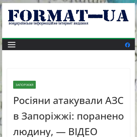
Skip
to
content
ЗАПОРІЖЖЯ
Росіяни атакували АЗС
в Запоріжжі: поранено
людину, — ВІДЕО