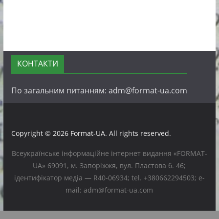
КОНТАКТИ
По загальним питанням: adm@format-ua.com
Copyright © 2026
Format-UA
. All rights reserved.
Всеукраїнське інформаційне інтернет видання «FORMAT-
UA» 69091, м. Запоріжжя, вул. Пластова б. 46;
ідентифікатор медіа — R40-06934; tel. +380662294503; e-
mail: adm@format-ua.com