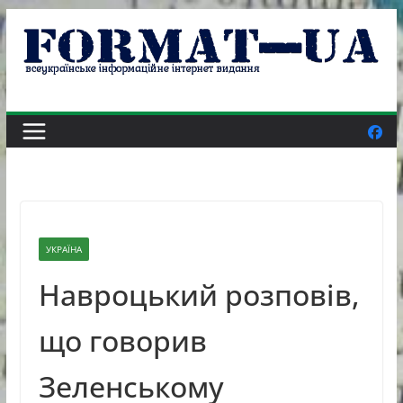
Skip
to
content
УКРАЇНА
Навроцький розповів,
що говорив
Зеленському