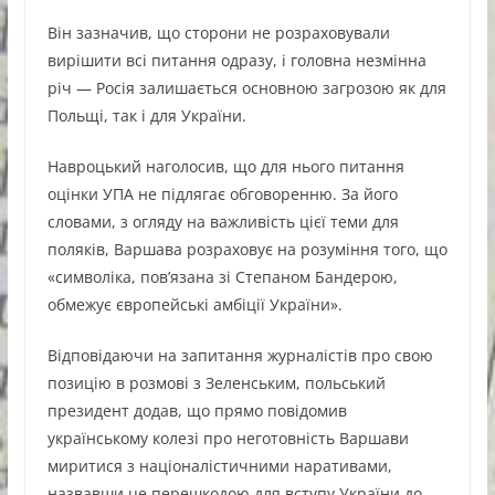
Він зазначив, що сторони не розраховували
вирішити всі питання одразу, і головна незмінна
річ — Росія залишається основною загрозою як для
Польщі, так і для України.
Навроцький наголосив, що для нього питання
оцінки УПА не підлягає обговоренню. За його
словами, з огляду на важливість цієї теми для
поляків, Варшава розраховує на розуміння того, що
«символіка, пов’язана зі Степаном Бандерою,
обмежує європейські амбіції України».
Відповідаючи на запитання журналістів про свою
позицію в розмові з Зеленським, польський
президент додав, що прямо повідомив
українському колезі про неготовність Варшави
миритися з націоналістичними наративами,
назвавши це перешкодою для вступу України до