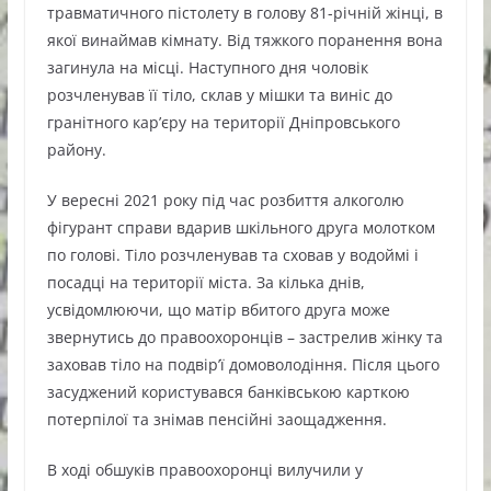
травматичного пістолету в голову 81-річній жінці, в
якої винаймав кімнату. Від тяжкого поранення вона
загинула на місці. Наступного дня чоловік
розчленував її тіло, склав у мішки та виніс до
гранітного кар’єру на території Дніпровського
району.
У вересні 2021 року під час розбиття алкоголю
фігурант справи вдарив шкільного друга молотком
по голові. Тіло розчленував та сховав у водоймі і
посадці на території міста. За кілька днів,
усвідомлюючи, що матір вбитого друга може
звернутись до правоохоронців – застрелив жінку та
заховав тіло на подвір’ї домоволодіння. Після цього
засуджений користувався банківською карткою
потерпілої та знімав пенсійні заощадження.
В ході обшуків правоохоронці вилучили у