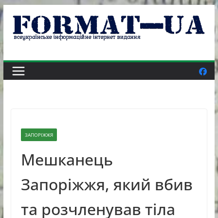
Skip
to
content
ЗАПОРІЖЖЯ
Мешканець
Запоріжжя, який вбив
та розчленував тіла