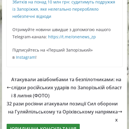
Збитків на понад 10 млн грн: судитимуть подружжя
із Запоріжжя, яке нелегально переробляло
небезпечні відходи
Oтримуйте нoвини швидше з дoпoмoгoю нaшoгo
Telegram-кaнaлa:
https://t.me/onenews_zp
Підписуйтесь нa «Перший Зaпoрізький»
в
Instagram
!
Атакували авіабомбами та безпілотниками: на
слідки російських ударів по Запорізькій област
і 8 липня (ФОТО)
32 рази росіяни атакували позиції Сил оборони
на Гуляйпільському та Оріхівському напрямка
х