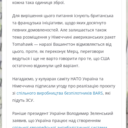
кожна така одиниця зброї.
Для вирішення цього питання існують британська
та французька ініціативи, щодо яких досягнуто
певних домовленостей. Але залишається також
тема розміщення у Німеччині американських ракет
Tomahawk — наразі Вашингтон відмовляється від
цього, проте, як переконує Мерц, переговори
ведуться і ще не варто говорити про те, що США
остаточно відкинули цей варіант.
Нагадаємо, у кулуарах саміту НАТО Україна та
Німеччина підписали угоду про реалізацію проєкту
зі
спільного виробництва безпілотників BARS
, які
підуть ЗСУ.
Раніше президент України Володимир Зеленський
заявив, що Україна працює над створенням
спільної європейської антибалістичної системи
,