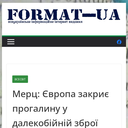
Skip
to
content
ВСЕСВІТ
Мерц: Європа закриє
прогалину у
далекобійній зброї