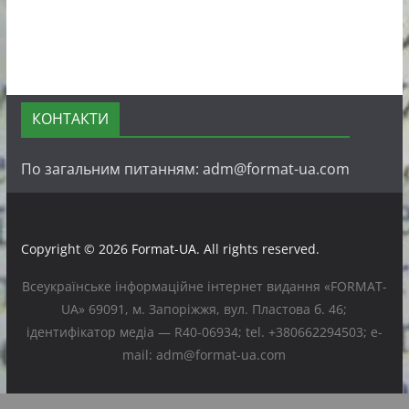
КОНТАКТИ
По загальним питанням: adm@format-ua.com
Copyright © 2026
Format-UA
. All rights reserved.
Всеукраїнське інформаційне інтернет видання «FORMAT-
UA» 69091, м. Запоріжжя, вул. Пластова б. 46;
ідентифікатор медіа — R40-06934; tel. +380662294503; e-
mail: adm@format-ua.com