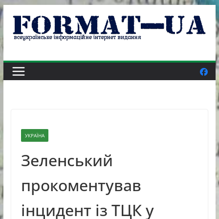
Skip
to
content
УКРАЇНА
Зеленський
прокоментував
інцидент із ТЦК у