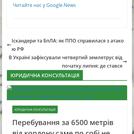
Читайте нас у Google.News
Іскандери та БпЛА: як ППО справилася з атако
ю РФ
В Україні зафіксували четвертий землетрус від
початку липня: де стався
ЮРИДИЧНА КОНСУЛЬТАЦІЯ
ЮРИДИЧНА КОНСУЛЬТАЦІЯ
Перебування за 6500 метрів
від кордону саме по собі не