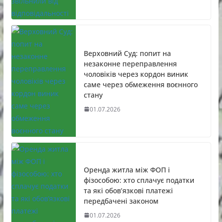
Верховний Суд: попит на
незаконне переправлення
чоловіків через кордон виник
саме через обмеження воєнного
стану
01.07.2026
Оренда житла між ФОП і
фізособою: хто сплачує податки
та які обов’язкові платежі
передбачені законом
01.07.2026