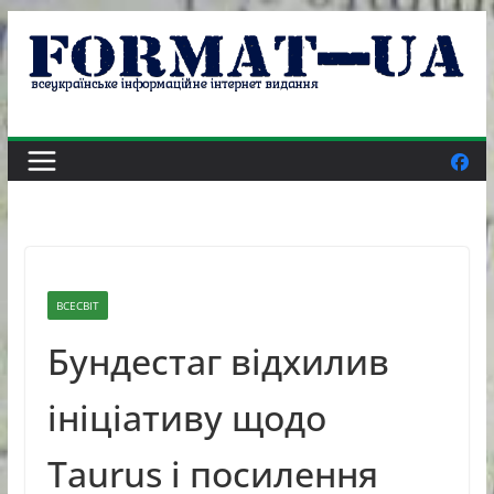
Skip
to
content
ВСЕСВІТ
Бундестаг відхилив
ініціативу щодо
Taurus і посилення