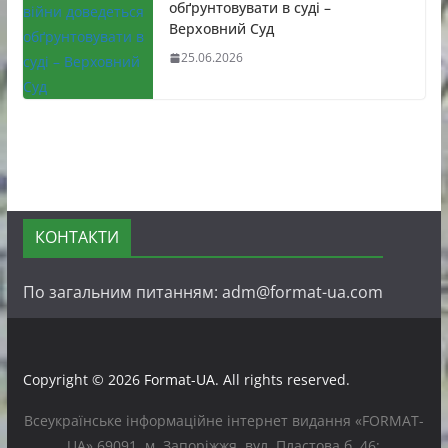
обґрунтовувати в суді –
Верховний Суд
25.06.2026
КОНТАКТИ
По загальним питанням: adm@format-ua.com
Copyright © 2026
Format-UA
. All rights reserved.
Всеукраїнське інформаційне інтернет видання «FORMAT-
UA» 69091, м. Запоріжжя, вул. Пластова б. 46;