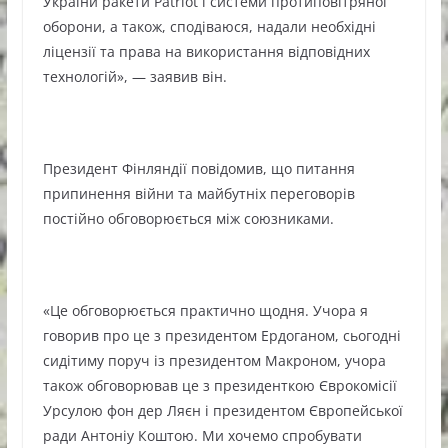
України ракети Patriot і системи протиповітряної
оборони, а також, сподіваюся, надали необхідні
ліцензії та права на використання відповідних
технологій», — заявив він.
Президент Фінляндії повідомив, що питання
припинення війни та майбутніх переговорів
постійно обговорюється між союзниками.
«Це обговорюється практично щодня. Учора я
говорив про це з президентом Ердоганом, сьогодні
сидітиму поруч із президентом Макроном, учора
також обговорював це з президенткою Єврокомісії
Урсулою фон дер Ляєн і президентом Європейської
ради Антоніу Коштою. Ми хочемо спробувати