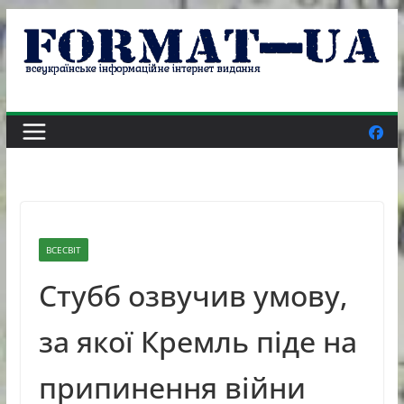
Skip
to
content
ВСЕСВІТ
Стубб озвучив умову,
за якої Кремль піде на
припинення війни