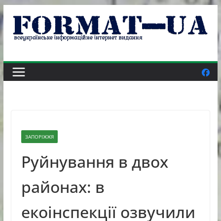
Skip
to
content
ЗАПОРІЖЖЯ
Руйнування в двох
районах: в
екоінспекції озвучили