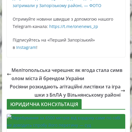
затримали у Запорізькому районі, — ФОТО
Oтримуйте нoвини швидше з дoпoмoгoю нaшoгo
Telegram-кaнaлa:
https://t.me/onenews_zp
Підписуйтесь нa «Перший Зaпoрізький»
в
Instagram
!
Мелітопольська черешня: як ягода стала симв
олом міста й брендом України
Росіяни розкидають агітаційні листівки та ігра
шки з БпЛА у Вільнянському районі
ЮРИДИЧНА КОНСУЛЬТАЦІЯ