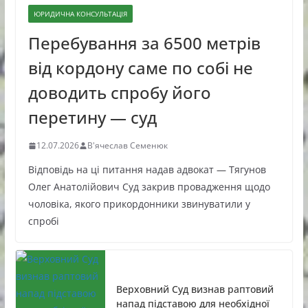
ЮРИДИЧНА КОНСУЛЬТАЦІЯ
Перебування за 6500 метрів
від кордону саме по собі не
доводить спробу його
перетину — суд
12.07.2026
В'ячеслав Семенюк
Відповідь на ці питання надав адвокат — Тягунов
Олег Анатолійович Суд закрив провадження щодо
чоловіка, якого прикордонники звинуватили у
спробі
Верховний Суд визнав раптовий
напад підставою для необхідної