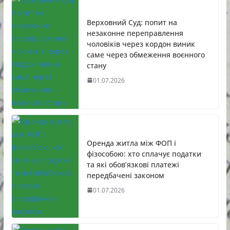
Верховний Суд: попит на
незаконне переправлення
чоловіків через кордон виник
саме через обмеження воєнного
стану
01.07.2026
Оренда житла між ФОП і
фізособою: хто сплачує податки
та які обов’язкові платежі
передбачені законом
01.07.2026