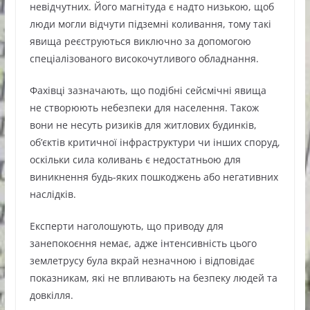
невідчутних. Його магнітуда є надто низькою, щоб
люди могли відчути підземні коливання, тому такі
явища реєструються виключно за допомогою
спеціалізованого високочутливого обладнання.
Фахівці зазначають, що подібні сейсмічні явища
не створюють небезпеки для населення. Також
вони не несуть ризиків для житлових будинків,
об’єктів критичної інфраструктури чи інших споруд,
оскільки сила коливань є недостатньою для
виникнення будь-яких пошкоджень або негативних
наслідків.
Експерти наголошують, що приводу для
занепокоєння немає, адже інтенсивність цього
землетрусу була вкрай незначною і відповідає
показникам, які не впливають на безпеку людей та
довкілля.