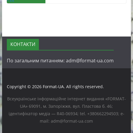
КОНТАКТИ
По загальним питанням: adm@format-ua.com
Copyright © 2026
Format-UA
. All rights reserved.
Всеукраїнське інформаційне інтернет видання «FORMAT-
UA» 69091, м. Запоріжжя, вул. Пластова б. 46;
ідентифікатор медіа — R40-06934; tel. +380662294503; e-
mail: adm@format-ua.com