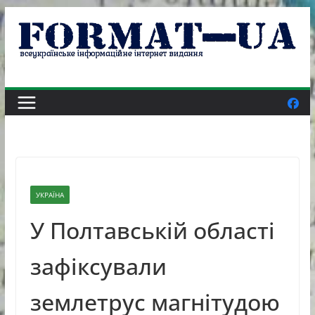
Skip
to
content
УКРАЇНА
У Полтавській області
зафіксували
землетрус магнітудою