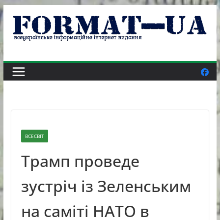
Skip
to
content
ВСЕСВІТ
Трамп проведе
зустріч із Зеленським
на саміті НАТО в