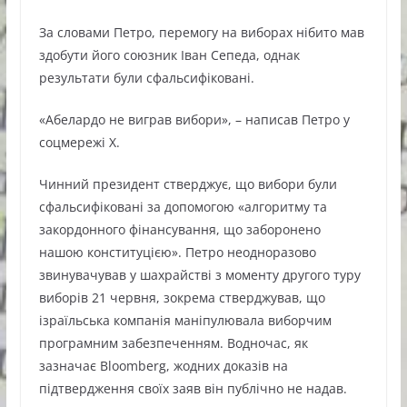
За словами Петро, перемогу на виборах нібито мав
здобути його союзник Іван Сепеда, однак
результати були сфальсифіковані.
«Абелардо не виграв вибори», – написав Петро у
соцмережі X.
Чинний президент стверджує, що вибори були
сфальсифіковані за допомогою «алгоритму та
закордонного фінансування, що заборонено
нашою конституцією». Петро неодноразово
звинувачував у шахрайстві з моменту другого туру
виборів 21 червня, зокрема стверджував, що
ізраїльська компанія маніпулювала виборчим
програмним забезпеченням. Водночас, як
зазначає Bloomberg, жодних доказів на
підтвердження своїх заяв він публічно не надав.