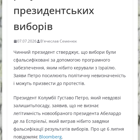
президентських
виборів
07.07.2026
В'ячеслав Семенюк
Чинний президент стверджує, що вибори були
сфальсифіковані за допомогою програмного
забезпечення, яким нібито керували з Ізраїлю.
Заяви Петро посилюють політичну невизначеність
і можуть призвести до протестів.
Президент Колумбії Густаво Петро, який невдовзі
залишитьпосаду, заявив, що не визнає
легітимність новообраного президента Абелардо
де ла Еспріельї, який виграв нібито завдяки
фальсифікації результатів виборів. Про це 6 липня
повідомляє
Bloomberg
.