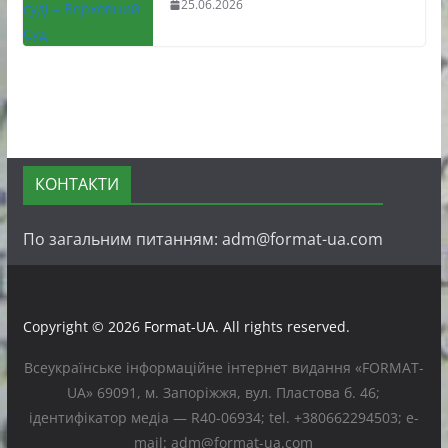
25.06.2026
КОНТАКТИ
По загальним питанням: adm@format-ua.com
Copyright © 2026
Format-UA
. All rights reserved.
Всеукраїнське інформаційне інтернет видання «FORMAT-
UA» 69091, м. Запоріжжя, вул. Пластова б. 46;
ідентифікатор медіа — R40-06934; tel. +380662294503; e-
mail: adm@format-ua.com