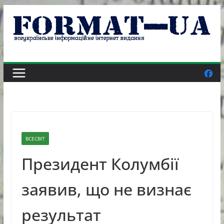
Skip
to
content
ВСЕСВІТ
Президент Колумбії
заявив, що не визнає
результат