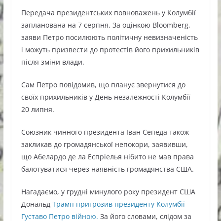
Передача президентських повноважень у Колумбії
запланована на 7 серпня. За оцінкою Bloomberg,
заяви Петро посилюють політичну невизначеність
і можуть призвести до протестів його прихильників
після зміни влади.
Сам Петро повідомив, що планує звернутися до
своїх прихильників у День незалежності Колумбії
20 липня.
Союзник чинного президента Іван Сепеда також
закликав до громадянської непокори, заявивши,
що Абелардо де ла Еспріелья нібито не мав права
балотуватися через наявність громадянства США.
Нагадаємо, у грудні минулого року президент США
Дональд
Трамп пригрозив президенту Колумбії
Густаво Петро війною.
За його словами, слідом за