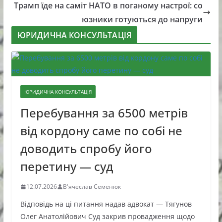
Трамп їде на саміт НАТО в поганому настрої: со
юзники готуються до напруги
ЮРИДИЧНА КОНСУЛЬТАЦІЯ
ЮРИДИЧНА КОНСУЛЬТАЦІЯ
Перебування за 6500 метрів
від кордону саме по собі не
доводить спробу його
перетину — суд
12.07.2026
В'ячеслав Семенюк
Відповідь на ці питання надав адвокат — Тягунов
Олег Анатолійович Суд закрив провадження щодо