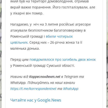
який був на території домоволодіння, отримав
вкрай важке поранення. Його госпіталізували, але
у лікарні він помер.
Нагадаємо, у ніч на 3 липня російські агресори
атакували безпілотником багатоповерхівку в
Роменській громаді і
вбили чотирьох
цивільних
. Серед них – 26-річна жінка та її
маленька донька.
Перед цим
повідомлялося про загибель двох жінок
у Роменській громаді Сумської області.
Новини від
Корреспондент.net
в Telegram та
WhatsApp. Підписуйтесь на наші канали
https://t.me/korrespondentnet
та
WhatsApp
Читайте нас у Google.News