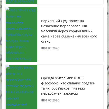
Верховний Суд: попит на
незаконне переправлення
чоловіків через кордон виник
саме через обмеження воєнного
стану
01.07.2026
Оренда житла між ФОП і
фізособою: хто сплачує податки
та які обов’язкові платежі
передбачені законом
01.07.2026