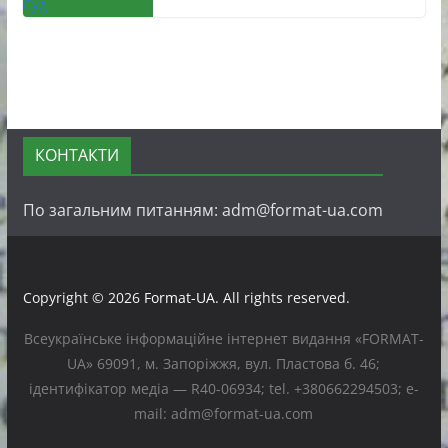
КОНТАКТИ
По загальним питанням: adm@format-ua.com
Copyright © 2026
Format-UA
. All rights reserved.
Всеукраїнське інформаційне інтернет видання «FORMAT-
UA» 69091, м. Запоріжжя, вул. Пластова б. 46;
ідентифікатор медіа — R40-06934; tel. +380662294503; e-
mail: adm@format-ua.com