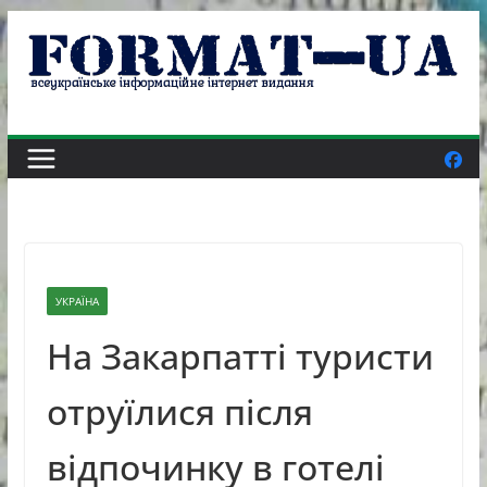
Skip
to
content
УКРАЇНА
На Закарпатті туристи
отруїлися після
відпочинку в готелі