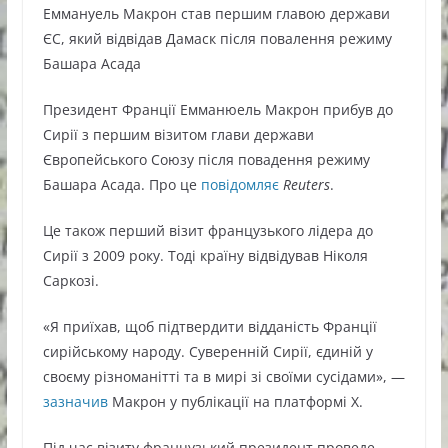
Еммануель Макрон став першим главою держави
ЄС, який відвідав Дамаск після повалення режиму
Башара Асада
Президент Франції Емманюель Макрон прибув до
Сирії з першим візитом глави держави
Європейського Союзу після повадення режиму
Башара Асада. Про це
повідомляє
Reuters
.
Це також перший візит французького лідера до
Сирії з 2009 року. Тоді країну відвідував Ніколя
Саркозі.
«Я приїхав, щоб підтвердити відданість Франції
сирійському народу. Суверенній Сирії, єдиній у
своєму різноманітті та в мирі зі своїми сусідами», —
зазначив
Макрон у публікації на платформі X.
Під час візиту французький президент проведе