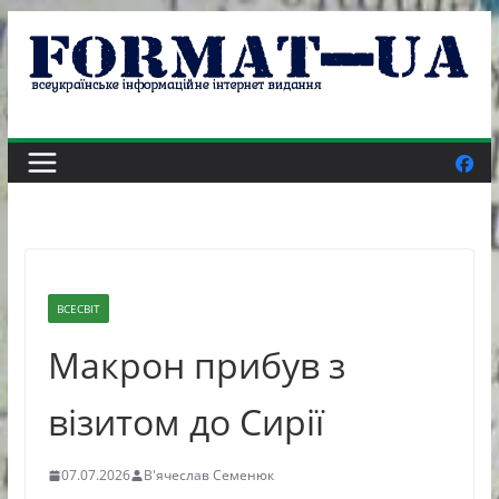
Skip
to
content
ВСЕСВІТ
Макрон прибув з
візитом до Сирії
07.07.2026
В'ячеслав Семенюк