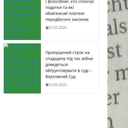
і фізособою: хто сплачує
податки та які
обов’язкові платежі
передбачені законом
01.07.2026
Пропущений строк на
спадщину під час війни
доведеться
обґрунтовувати в суді –
Верховний Суд
25.06.2026