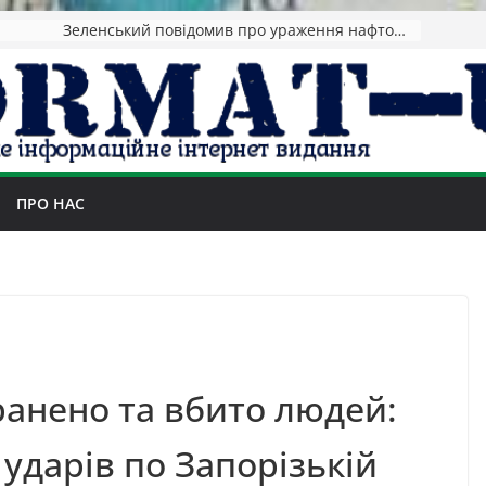
Зеленський повідомив про ураження нафтозаводів РФ за понад 1300 км від фронту
ПРО НАС
анено та вбито людей:
 ударів по Запорізькій