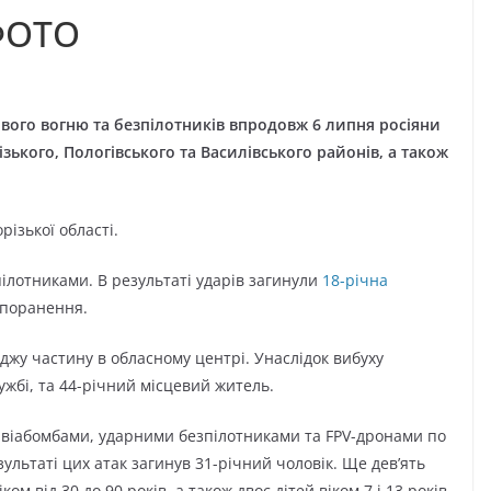
 ФОТО
пового вогню та безпілотників впродовж 6 липня росіяни
ізького, Пологівського та Василівського районів, а також
різької області.
ілотниками. В результаті ударів загинули
18-річна
 поранення.
джу частину в обласному центрі. Унаслідок вибуху
жбі, та 44-річний місцевий житель.
авіабомбами, ударними безпілотниками та FPV-дронами по
ультаті цих атак загинув 31-річний чоловік. Ще дев’ять
іком від 30 до 90 років, а також двоє дітей віком 7 і 13 років