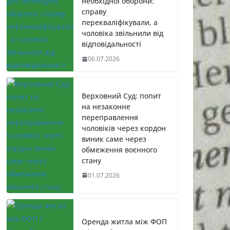
необхідної оборони:
справу
перекваліфікували, а
чоловіка звільнили від
відповідальності
06.07.2026
Верховний Суд: попит
на незаконне
переправлення
чоловіків через кордон
виник саме через
обмеження воєнного
стану
01.07.2026
Оренда житла між ФОП