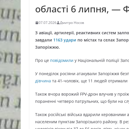
області 6 липня, —
07.07.2026
Дмитро Носов
З авіації, артилерії, реактивних систем зал
завдали
1163 удари
по містах та селах Запор
Запоріжжю.
Про це
повідомили
у Національній поліції Запо
У понеділок росіяни атакували Запоріжжя безп
дівчина
та 41-чоловік, ще 11 людей отримали
Також вчора ворожий FPV-дрон влучив у проїж
пораненні четверо патрульних, що були на слу
Також російські війська вдарили керованими 
населеним пунктам Запорізького району. В рез
чоловіків віком від 37 до 56 років, п’ять жінок в