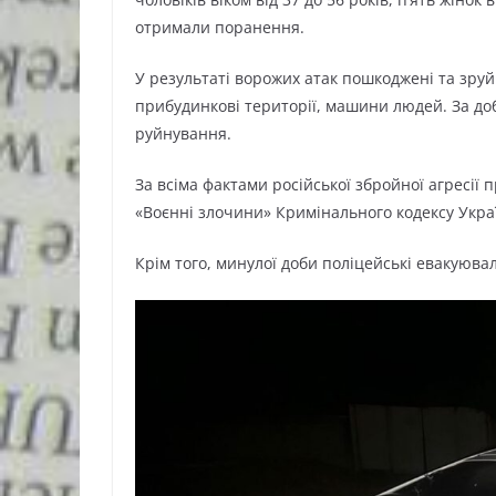
отримали поранення.
У результаті ворожих атак пошкоджені та зру
прибудинкові території, машини людей. За доб
руйнування.
За всіма фактами російської збройної агресії 
«Воєнні злочини» Кримінального кодексу Укра
Крім того, минулої доби поліцейські евакуювали