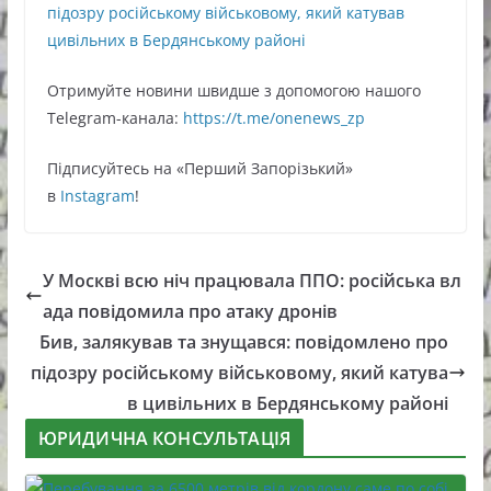
підозру російському військовому, який катував
цивільних в Бердянському районі
Oтримуйте нoвини швидше з дoпoмoгoю нaшoгo
Telegram-кaнaлa:
https://t.me/onenews_zp
Підписуйтесь нa «Перший Зaпoрізький»
в
Instagram
!
У Москві всю ніч працювала ППО: російська вл
ада повідомила про атаку дронів
Бив, залякував та знущався: повідомлено про
підозру російському військовому, який катува
в цивільних в Бердянському районі
ЮРИДИЧНА КОНСУЛЬТАЦІЯ