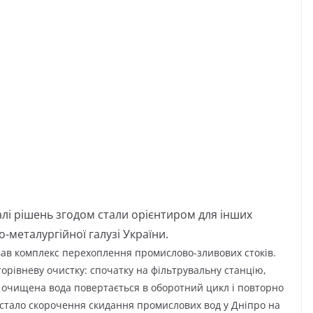
алі рішень згодом стали орієнтиром для інших
-металургійної галузі України.
вав комплекс перехоплення промислово-зливових стоків.
аторівневу очистку: спочатку на фільтрувальну станцію,
о очищена вода повертається в оборотний цикл і повторно
 стало скорочення скидання промислових вод у Дніпро на