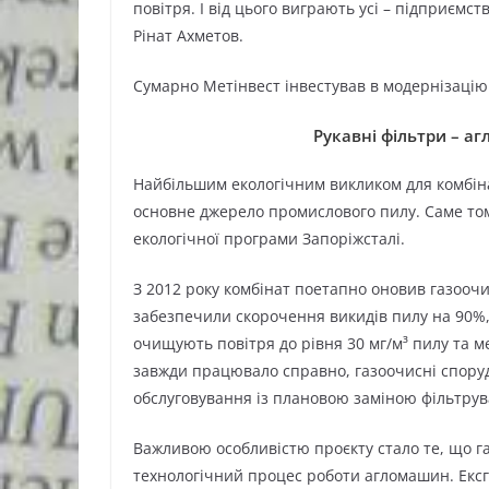
повітря. І від цього виграють усі – підприємст
Рінат Ахметов.
Сумарно Метінвест інвестував в модернізацію 
Рукавні фільтри – 
Найбільшим екологічним викликом для комбі
основне джерело промислового пилу. Саме том
екологічної програми Запоріжсталі.
З 2012 року комбінат поетапно оновив газоочи
забезпечили скорочення викидів пилу на 90%,
очищують повітря до рівня 30 мг/м³ пилу та м
завжди працювало справно, газоочисні споруд
обслуговування із плановою заміною фільтрув
Важливою особливістю проєкту стало те, що г
технологічний процес роботи агломашин. Ексг