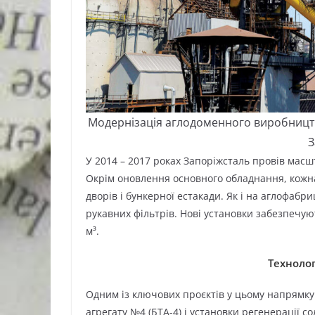
Модернізація аглодоменного виробництва
З
У 2014 – 2017 роках Запоріжсталь провів масш
Окрім оновлення основного обладнання, кожн
дворів і бункерної естакади. Як і на аглофаб
рукавних фільтрів. Нові установки забезпечую
м³.
Технолог
Одним із ключових проєктів у цьому напрямку
агрегату №4 (БТА-4) і установки регенерації со