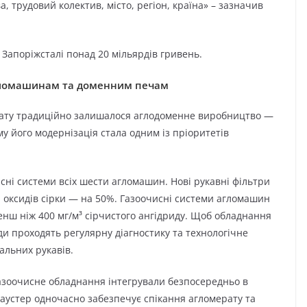
ва, трудовий колектив, місто, регіон, країна» – зазначив
Запоріжсталі понад 20 мільярдів гривень.
агломашинам та доменним печам
нату традиційно залишалося аглодоменне виробництво —
у його модернізація стала одним із пріоритетів
сні системи всіх шести агломашин. Нові рукавні фільтри
 оксидів сірки — на 50%. Газоочисні системи агломашин
енш ніж 400 мг/м³ сірчистого ангідриду. Щоб обладнання
и проходять регулярну діагностику та технологічне
альних рукавів.
азоочисне обладнання інтегрували безпосередньо в
аустер одночасно забезпечує спікання агломерату та