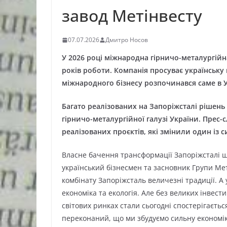
завод Метінвесту
07.07.2026
Дмитро Носов
У 2026 році міжнародна гірничо-металургійн
років роботи. Компанія просуває українську 
міжнародного бізнесу розпочинався саме в У
Багато реалізованих на Запоріжсталі рішень
гірничо-металургійної галузі України. Прес
реалізованих проєктів, які змінили один із
Власне бачення трансформації Запоріжсталі ще
український бізнесмен та засновник Групи Меті
комбінату Запоріжсталь величезні традиції. А у
економіка та екологія. Але без великих інвес
світових ринках стали сьогодні спостерігаєть
переконаний, що ми збудуємо сильну економіку