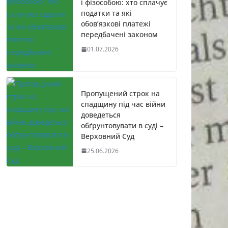
і фізособою: хто сплачує
податки та які
обов’язкові платежі
передбачені законом
01.07.2026
Пропущений строк на
спадщину під час війни
доведеться
обґрунтовувати в суді –
Верховний Суд
25.06.2026