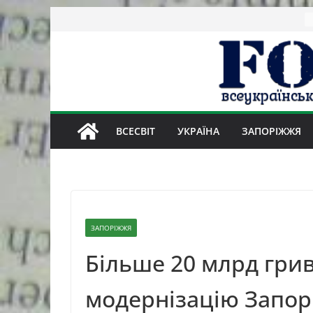
Skip
to
content
ВСЕСВІТ
УКРАЇНА
ЗАПОРІЖЖЯ
ЗАПОРІЖЖЯ
Більше 20 млрд грив
модернізацію Запорі