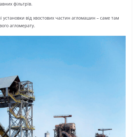
авних фільтрів.
і установки від хвостових частин агломашин – саме там
вого агломерату.