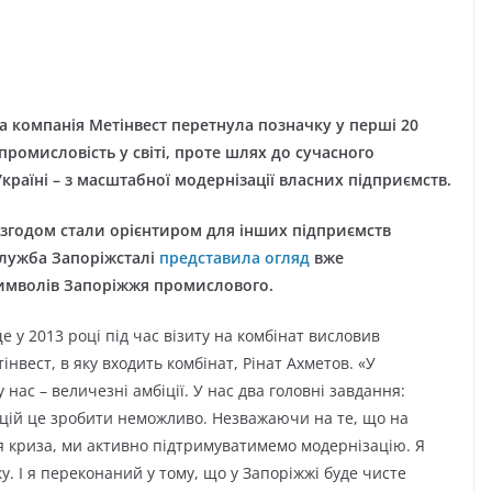
а компанія Метінвест перетнула позначку у перші 20
промисловість у світі, проте шлях до сучасного
країні – з масштабної модернізації власних підприємств.
 згодом стали орієнтиром для інших підприємств
-служба Запоріжсталі
представила огляд
вже
 символів Запоріжжя промислового.
 у 2013 році під час візиту на комбінат висловив
нвест, в яку входить комбінат, Рінат Ахметов. «У
 нас – величезні амбіції. У нас два головні завдання:
тицій це зробити неможливо. Незважаючи на те, що на
ся криза, ми активно підтримуватимемо модернізацію. Я
. І я переконаний у тому, що у Запоріжжі буде чисте