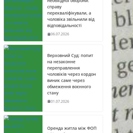
необхідної оборони:
справу
перекваліфікували, а
чоловіка звільнили від
відповідальності
06.07.2026
Верховний Суд: попит
на незаконне
переправлення
чоловіків через кордон
виник саме через
обмеження воєнного
стану
01.07.2026
Оренда житла між ФОП