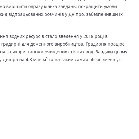
сно вирішити одразу кілька завдань: покращити умови
скид відпрацьованих розчинів у Дніпро, забезпечивши їх
ня водних ресурсів стало введення у 2018 році в
ї градирні для доменного виробництва. Градирня працює
ня з використанням очищених стічних вод. Завдяки цьому
у Дніпра на 4,8 млн м³ та на такий самий обсяг зменшує