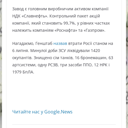
Завод є головним виробничим активом компанії
НДК «Славнефть». Контрольний пакет акцій
компанії, який становить 99,7%, у рівних частках
належить компаніям «Роснафта» та «Газпром».
Нагадаємо, Генштаб
назвав
втрати Росії станом на
6 липня. Минулої доби ЗСУ ліквідували 1420
окупантів. Знищено сім танків, 16 бронемашин, 63
артсистеми, одну РСЗВ, три засоби ППО, 12 НРК і
1979 БпЛА.
Читайте нас у Google.News