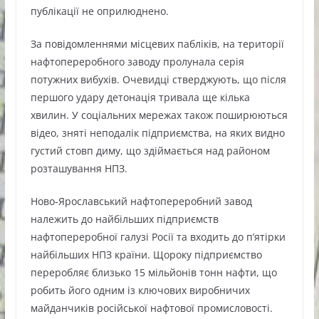
публікації не оприлюднено.
За повідомленнями місцевих пабліків, на території
нафтопереробного заводу пролунала серія
потужних вибухів. Очевидці стверджують, що після
першого удару детонація тривала ще кілька
хвилин. У соціальних мережах також поширюються
відео, зняті неподалік підприємства, на яких видно
густий стовп диму, що здіймається над районом
розташування НПЗ.
Ново-Ярославський нафтопереробний завод
належить до найбільших підприємств
нафтопереробної галузі Росії та входить до п’ятірки
найбільших НПЗ країни. Щороку підприємство
переробляє близько 15 мільйонів тонн нафти, що
робить його одним із ключових виробничих
майданчиків російської нафтової промисловості.