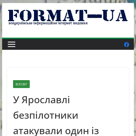
Skip
to
content
ВСЕСВІТ
У Ярославлі
безпілотники
атакували один із