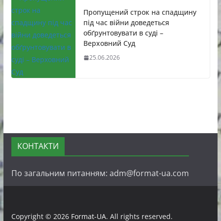
Пропущений строк на спадщину
під час війни доведеться
обґрунтовувати в суді –
Верховний Суд
25.06.2026
КОНТАКТИ
По загальним питанням: adm@format-ua.com
Copyright © 2026
Format-UA
. All rights reserved.