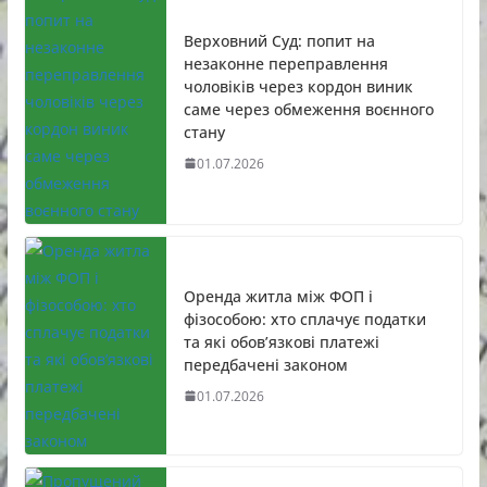
Верховний Суд: попит на
незаконне переправлення
чоловіків через кордон виник
саме через обмеження воєнного
стану
01.07.2026
Оренда житла між ФОП і
фізособою: хто сплачує податки
та які обов’язкові платежі
передбачені законом
01.07.2026