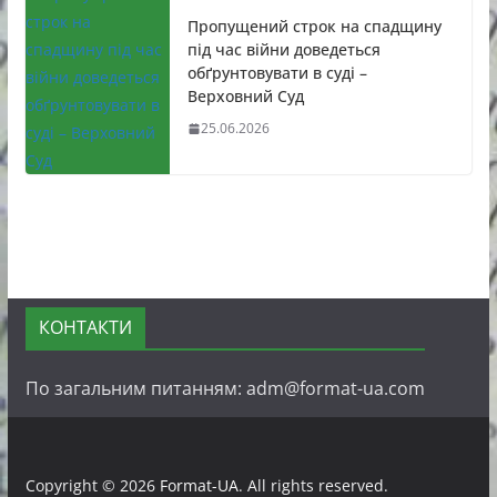
Пропущений строк на спадщину
під час війни доведеться
обґрунтовувати в суді –
Верховний Суд
25.06.2026
КОНТАКТИ
По загальним питанням: adm@format-ua.com
Copyright © 2026
Format-UA
. All rights reserved.