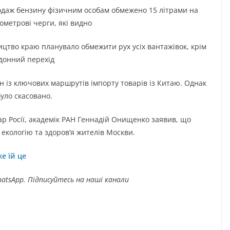
продаж бензину фізичним особам обмежено 15 літрами на
ометрові черги, які видно
цтво краю планувало обмежити рух усіх вантажівок, крім
рдонний перехід
 із ключових маршрутів імпорту товарів із Китаю. Однак
уло скасовано.
ар Росії, академік РАН Геннадій Онищенко заявив, що
екологію та здоров’я жителів Москви.
е їй це
atsApp. Підписуйтесь на наші канали