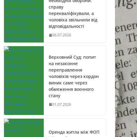
необхідної оборони:
справу
перекваліфікували, а
чоловіка звільнили від
відповідальності
06.07.2026
Верховний Суд: попит
на незаконне
переправлення
чоловіків через кордон
виник саме через
обмеження воєнного
стану
01.07.2026
Оренда житла між ФОП