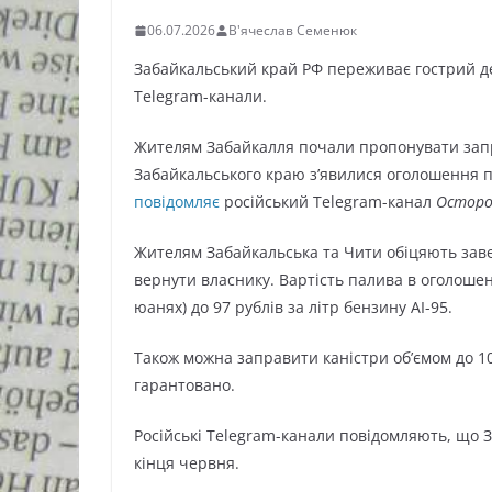
06.07.2026
В'ячеслав Семенюк
Забайкальський край РФ переживає гострий де
Telegram-канали.
Жителям Забайкалля почали пропонувати заправ
Забайкальського краю з’явилися оголошення пр
повідомляє
російський Telegram-канал
Осторо
Жителям Забайкальська та Чити обіцяють заве
вернути власнику. Вартість палива в оголошенн
юанях) до 97 рублів за літр бензину АІ-95.
Також можна заправити каністри об’ємом до 10
гарантовано.
Російські Telegram-канали повідомляють, що 
кінця червня.