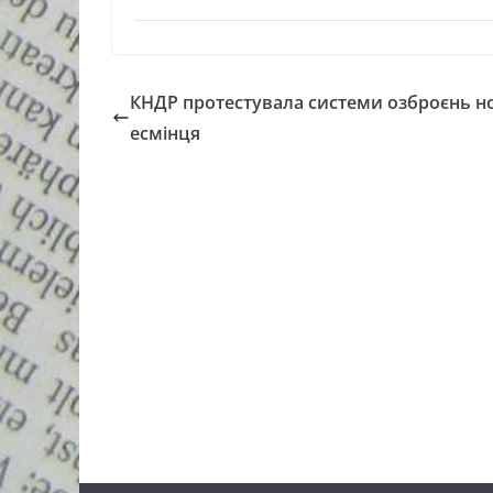
КНДР протестувала системи озброєнь н
есмінця