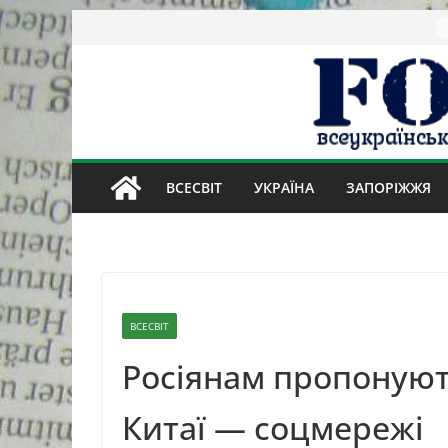
Skip
to
content
ВСЕСВІТ
УКРАЇНА
ЗАПОРІЖЖЯ
ВСЕСВІТ
Росіянам пропонуют
Китаї — соцмережі