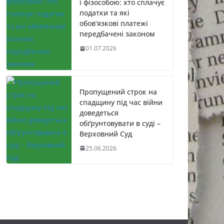
і фізособою: хто сплачує
податки та які
обов’язкові платежі
передбачені законом
01.07.2026
Пропущений строк на
спадщину під час війни
доведеться
обґрунтовувати в суді –
Верховний Суд
25.06.2026