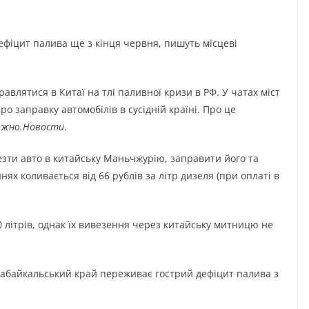
фіцит палива ще з кінця червня, пишуть місцеві
лятися в Китаї на тлі паливної кризи в РФ. У чатах міст
о заправку автомобілів в сусідній країні. Про це
жно.Новости
.
зти авто в китайську Маньчжурію, заправити його та
ях коливається від 66 рублів за літр дизеля (при оплаті в
 літрів, однак їх вивезення через китайську митницю не
Забайкальський край переживає гострий дефіцит палива з