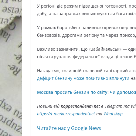
У регіоні діє режим підвищеної готовності, 
добу, а на заправках вишиковуються багатокіл
У рамках боротьби з паливною кризою керівни
бензовозів, дорогами регіону та через прико
Важливо зазначити, що «Забайкальськ» — один
після втручання федеральної влади ці плани б
Нагадаємо, колишній головний санітарний лік
дефіцит бензину може позитивно вплинути
на 
Москва просить бензин по світу: чи допомож
Новини від
Корреспондент.net
в Telegram та Wh
https://t.me/korrespondentnet
та
WhatsApp
Читайте нас у Google.News