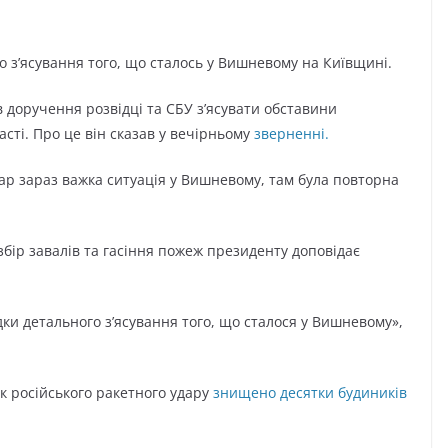
го з’ясування того, що сталось у Вишневому на Київщині.
доручення розвідці та СБУ з’ясувати обставини
асті. Про це він сказав у вечірньому
зверненні.
ар зараз важка ситуація у Вишневому, там була повторна
бір завалів та гасіння пожеж президенту доповідає
дки детального з’ясування того, що сталося у Вишневому»,
к російського ракетного удару
знищено десятки будиників