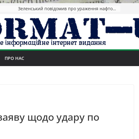
Зеленський повідомив про ураження нафтозаводів РФ за понад 1300 км від фронту
ПРО НАС
заяву щодо удару по