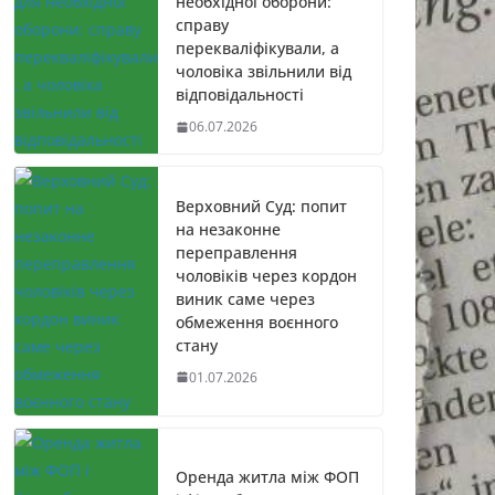
необхідної оборони:
справу
перекваліфікували, а
чоловіка звільнили від
відповідальності
06.07.2026
Верховний Суд: попит
на незаконне
переправлення
чоловіків через кордон
виник саме через
обмеження воєнного
стану
01.07.2026
Оренда житла між ФОП