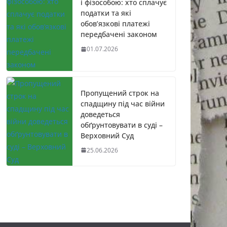
і фізособою: хто сплачує
податки та які
обов’язкові платежі
передбачені законом
01.07.2026
Пропущений строк на
спадщину під час війни
доведеться
обґрунтовувати в суді –
Верховний Суд
25.06.2026