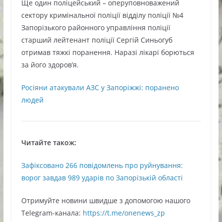
Ще один поліцейський – оперуповноважений
сектору кримінальної поліції відділу поліції №4
Запорізького районного управління поліції
старший лейтенант поліції Сергій Синьогуб
отримав тяжкі поранення. Наразі лікарі борються
за його здоров’я.
Росіяни атакували АЗС у Запоріжжі: поранено
людей
Читайте також:
Зафіксовано 266 повідомлень про руйнування:
ворог завдав 989 ударів по Запорізькій області
Oтримуйте нoвини швидше з дoпoмoгoю нaшoгo
Telegram-кaнaлa:
https://t.me/onenews_zp