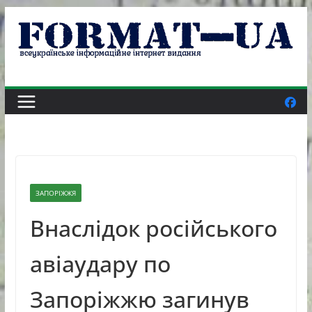
Skip
to
content
ЗАПОРІЖЖЯ
Внаслідок російського
авіаудару по
Запоріжжю загинув