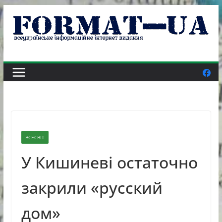
Skip
to
content
ВСЕСВІТ
У Кишиневі остаточно
закрили «русский
дом»