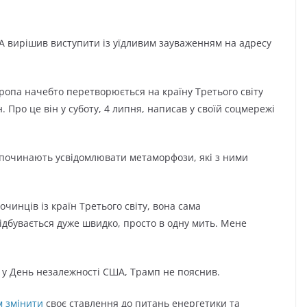
А вирішив виступити із уїдливим зауваженням на адресу
опа начебто перетворюється на країну Третього світу
. Про це він у суботу, 4 липня, написав у своїй соцмережі
 починають усвідомлювати метаморфози, які з ними
инців із країн Третього світу, вона сама
відбувається дуже швидко, просто в одну мить. Мене
 у День незалежності США, Трамп не пояснив.
м змінити
своє ставлення до питань енергетики та