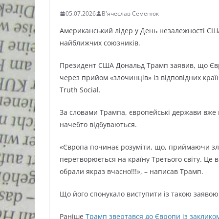
05.07.2026
В'ячеслав Семенюк
Американський лідер у День незалежності СШ
найближчих союзників.
Президент США Дональд Трамп заявив, що Євр
через прийом «злочинців» із відповідних країн
Truth Social.
За словами Трампа, європейські держави вже
начебто відбуваються.
«Європа починає розуміти, що, приймаючи злоч
перетворюється на країну Третього світу. Це 
обрали якраз вчасно!!!», – написав Трамп.
Що його спонукало виступити із такою заявою
Раніше
Трамп звертався до Європи із заклико