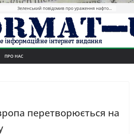
Зеленський повідомив про ураження нафтозаводів РФ за понад 1300 км від фронту
ПРО НАС
вропа перетворюється на
у