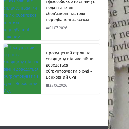
і фізособою: хто сплачує
податки та які
обов’язкові платежі
передбачені законом
01.07.2026
Пропущений строк на
спадщину під час війни
доведеться
обґрунтовувати в суді –
Верховний Суд
25.06.2026