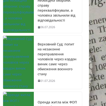
необхідної оборони:
справу
перекваліфікували, а
чоловіка звільнили від
відповідальності
06.07.2026
Верховний Суд: попит
на незаконне
переправлення
чоловіків через кордон
виник саме через
обмеження воєнного
стану
01.07.2026
Оренда житла між ФОП