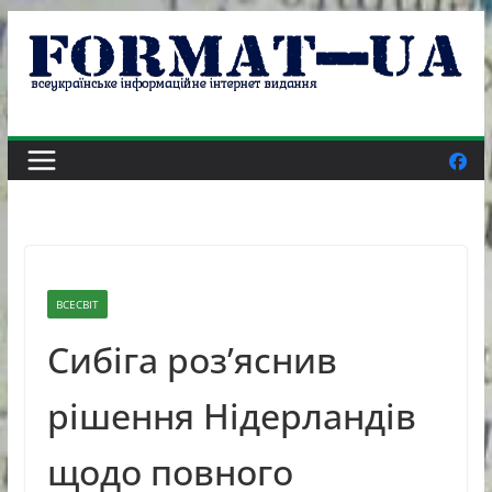
Skip
to
content
ВСЕСВІТ
Сибіга розʼяснив
рішення Нідерландів
щодо повного