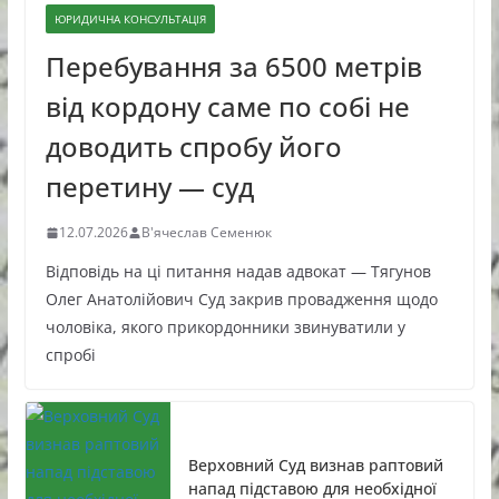
ЮРИДИЧНА КОНСУЛЬТАЦІЯ
Перебування за 6500 метрів
від кордону саме по собі не
доводить спробу його
перетину — суд
12.07.2026
В'ячеслав Семенюк
Відповідь на ці питання надав адвокат — Тягунов
Олег Анатолійович Суд закрив провадження щодо
чоловіка, якого прикордонники звинуватили у
спробі
Верховний Суд визнав раптовий
напад підставою для необхідної