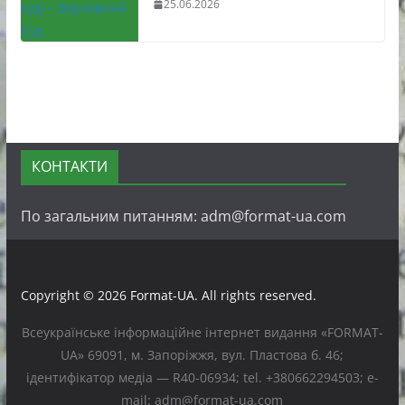
25.06.2026
КОНТАКТИ
По загальним питанням: adm@format-ua.com
Copyright © 2026
Format-UA
. All rights reserved.
Всеукраїнське інформаційне інтернет видання «FORMAT-
UA» 69091, м. Запоріжжя, вул. Пластова б. 46;
ідентифікатор медіа — R40-06934; tel. +380662294503; e-
mail: adm@format-ua.com