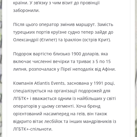
країни. У зв’язку з чим візит до провінції
заборонили.
Після цього оператор змінив маршрут. Замість
турецьких портів круїзне судно тепер зайде до
Олександрії
(
Єгипет
) та
Іракліон (острів Крит)
.
Подорож вартістю близько 1900 доларів, яка
включає численні вечірки та триває з 5 по 15
липня, розпочалася у
Піреї
неподалік від
Афіни
.
Компанія
Atlantis Events
, заснована у 1991 році,
спеціалізується на організації подорожей для
ЛГБТК+ і вважається одним із найбільших у світі
операторів у цьому сегменті. Хоча бренд
орієнтований насамперед на геїв, він також
відкрито вітає лесбійок та інших мандрівників із
ЛГБТК+-спільноти.