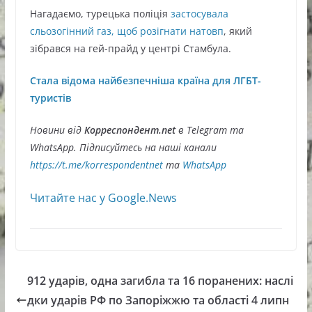
Нагадаємо, турецька поліція
застосувала
сльозогінний газ, щоб розігнати натовп
, який
зібрався на гей-прайд у центрі Стамбула.
Стала відома найбезпечніша країна для ЛГБТ-
туристів
Новини від
Корреспондент.net
в Telegram та
WhatsApp. Підписуйтесь на наші канали
https://t.me/korrespondentnet
та
WhatsApp
Читайте нас у Google.News
912 ударів, одна загибла та 16 поранених: наслі
дки ударів РФ по Запоріжжю та області 4 липн