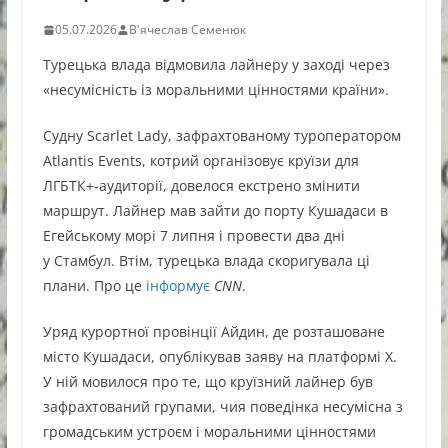
05.07.2026
В'ячеслав Семенюк
Турецька влада відмовила лайнеру у заході через
«несумісність із моральними цінностями країни».
Судну Scarlet Lady, зафрахтованому туроператором
Atlantis Events, котрий організовує круїзи для
ЛГБТК+-аудиторії, довелося екстрено змінити
маршрут. Лайнер мав зайти до порту Кушадаси в
Егейському морі 7 липня і провести два дні
у Стамбул. Втім, турецька влада скоригувала ці
плани. Про це
інформує
CNN
.
Уряд курортної провінції Айдин, де розташоване
місто Кушадаси, опублікував заяву на платформі X.
У ній мовилося про те, що круїзний лайнер був
зафрахтований групами, чия поведінка несумісна з
громадським устроєм і моральними цінностями