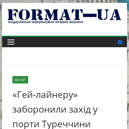
Skip
to
content
ВСЕСВІТ
«Гей-лайнеру»
заборонили захід у
порти Туреччини