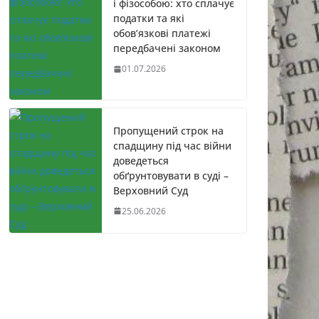
і фізособою: хто сплачує
податки та які
обов’язкові платежі
передбачені законом
01.07.2026
Пропущений строк на
спадщину під час війни
доведеться
обґрунтовувати в суді –
Верховний Суд
25.06.2026