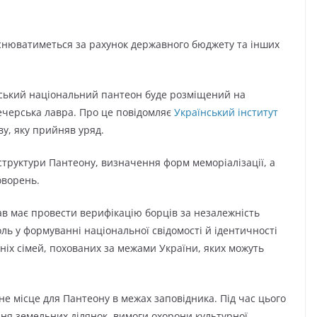
снюватиметься за рахунок державного бюджету та інших
нський національний пантеон буде розміщений на
ечерська лавра. Про це повідомляє
Український інститут
ву, яку прийняв уряд.
структури Пантеону, визначення форм меморіалізації, а
оворень.
ав має провести верифікацію борців за незалежність
роль у формуванні національної свідомості й ідентичності
хніх сімей, похованих за межами України, яких можуть
е місце для Пантеону в межах заповідника. Під час цього
я земельних ділянок, вимоги охорони культурної