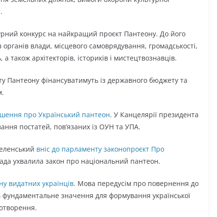
.
турний конкурс на найкращий проєкт Пантеону. До його
органів влади, місцевого самоврядування, громадськості,
 а також архітекторів, істориків і мистецтвознавців.
ту Пантеону фінансуватимуть із державного бюджету та
м.
ішення про Український пантеон
. У Канцелярії президента
ння постатей, пов’язаних із ОУН та УПА.
Зеленський
вніс до парламенту законопроєкт Про
Рада ухвалила закон про національний пантеон.
у видатних українців
. Мова передусім про повернення до
ють фундаментальне значення для формування української
вотворення.