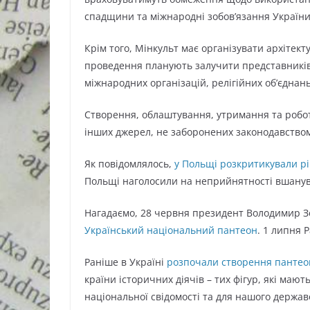
спадщини та міжнародні зобов’язання України
Крім того, Мінкульт має організувати архітек
проведення планують залучити представників 
міжнародних організацій, релігійних об’єднань,
Створення, облаштування, утримання та робо
інших джерел, не заборонених законодавство
Як повідомлялось,
у Польщі розкритикували р
Польщі наголосили на неприйнятності вшанува
Нагадаємо, 28 червня президент Володимир 
Український національний пантеон
. 1 липня 
Раніше в Україні
розпочали створення пантеон
країни історичних діячів – тих фігур, які ма
національної свідомості та для нашого держа