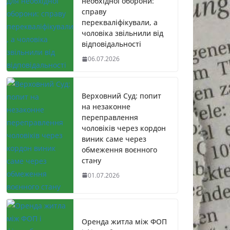
необхідної оборони:
справу
перекваліфікували, а
чоловіка звільнили від
відповідальності
06.07.2026
Верховний Суд: попит
на незаконне
переправлення
чоловіків через кордон
виник саме через
обмеження воєнного
стану
01.07.2026
Оренда житла між ФОП