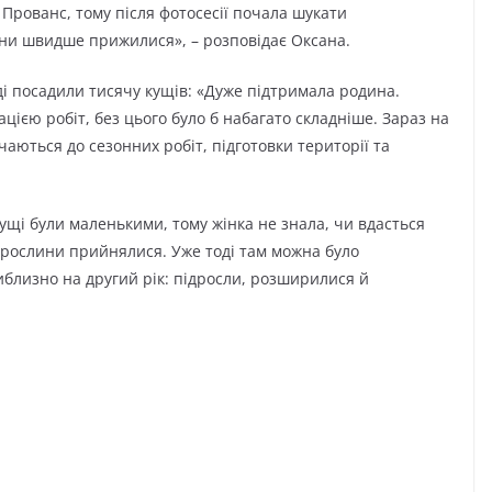
Прованс, тому після фотосесії почала шукати
вони швидше прижилися», – розповідає Оксана.
ді посадили тисячу кущів: «Дуже підтримала родина.
ацією робіт, без цього було б набагато складніше. Зараз на
чаються до сезонних робіт, підготовки території та
щі були маленькими, тому жінка не знала, чи вдасться
і рослини прийнялися. Уже тоді там можна було
иблизно на другий рік: підросли, розширилися й