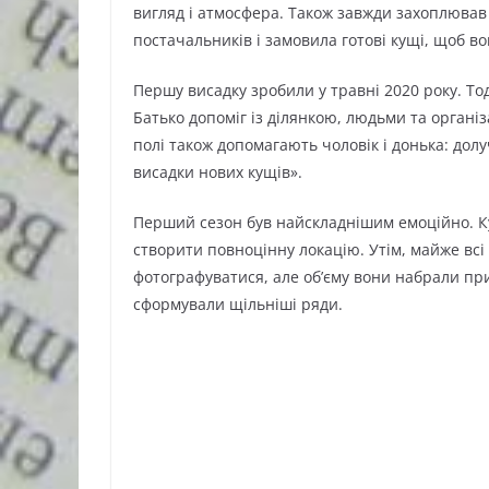
вигляд і атмосфера. Також завжди захоплював 
постачальників і замовила готові кущі, щоб 
Першу висадку зробили у травні 2020 року. То
Батько допоміг із ділянкою, людьми та організ
полі також допомагають чоловік і донька: долу
висадки нових кущів».
Перший сезон був найскладнішим емоційно. Ку
створити повноцінну локацію. Утім, майже вс
фотографуватися, але об’єму вони набрали пр
сформували щільніші ряди.