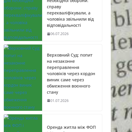
необхідної оборони:
справу
перекваліфікували, а
чоловіка звільнили від
відповідальності
06.07.2026
Верховний Суд: попит
на незаконне
переправлення
чоловіків через кордон
виник саме через
обмеження воєнного
стану
01.07.2026
Оренда житла між ФОП