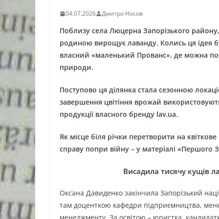
04.07.2026
Дмитро Носов
Поблизу села Люцерна Запорізького району, 
родиною вирощує лаванду. Колись ця ідея б
власний «маленький Прованс», де можна побу
природи.
Поступово ця ділянка стала сезонною локаціє
завершення цвітіння врожай використовуют
продукції власного бренду lav.ua.
Як місце біля річки перетворити на квітков
справу попри війну – у матеріалі «Першого 
Висадила тисячу кущів ла
Оксана Давиденко закінчила Запорізький наці
там доценткою кафедри підприємництва, менед
менеджменту. За освітою – юристка, кандидат