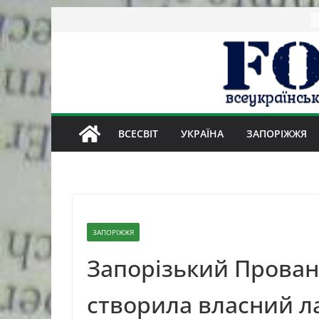
Skip
to
content
ВСЕСВІТ
УКРАЇНА
ЗАПОРІЖЖЯ
ЗАПОРІЖЖЯ
Запорізький Прован
створила власний л