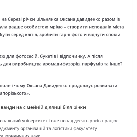
на березі річки Вільнянка Оксана Давиденко разом із
ула радше особистою мрією – створити неподалік міста
ти серед квітів, зробити гарні фото й відчути спокій
ю для фотосесій, букетів і відпочинку. А після
ь для виробництва аромадифузорів, парфумів та іншої
е поле і чому Оксана Давиденко продовжує розвивати
Запорізького».
ванди на сімейній ділянці біля річки
ональний університет і вже понад десять років працює
жменту організацій та логістики факультету
ка юридичних наук.