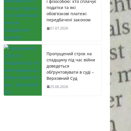
і фізособою: хто сплачує
податки та які
обов’язкові платежі
передбачені законом
01.07.2026
Пропущений строк на
спадщину під час війни
доведеться
обґрунтовувати в суді –
Верховний Суд
25.06.2026