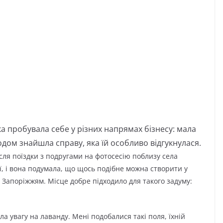
 пробувала себе у різних напрямах бізнесу: мала
одом знайшла справу, яка їй особливо відгукнулася.
ісля поїздки з подругами на фотосесію поблизу села
ї, і вона подумала, що щось подібне можна створити у
 Запоріжжям. Місце добре підходило для такого задуму:
ла увагу на лаванду. Мені подобалися такі поля, їхній