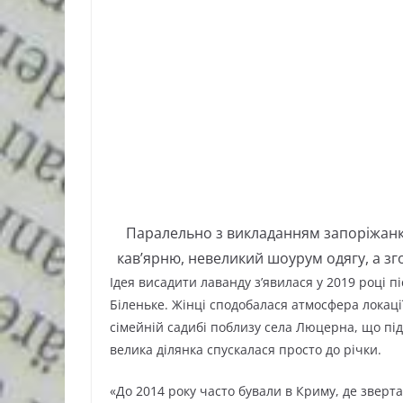
Паралельно з викладанням запоріжанка
кав’ярню, невеликий шоурум одягу, а зг
Ідея висадити лаванду з’явилася у 2019 році п
Біленьке. Жінці сподобалася атмосфера локаці
сімейній садибі поблизу села Люцерна, що під
велика ділянка спускалася просто до річки.
«До 2014 року часто бували в Криму, де зверта