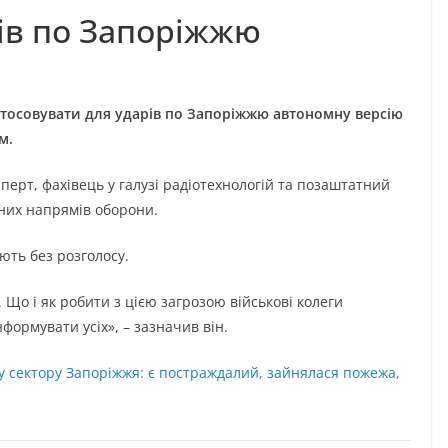
рів по Запоріжжю
астосовувати для ударів по Запоріжжю автономну версію
м.
перт, фахівець у галузі радіотехнологій та позаштатний
чних напрямів оборони.
юють без розголосу.
 Що і як робити з цією загрозою військові колеги
формувати усіх», – зазначив він.
у сектору Запоріжжя: є постраждалий, зайнялася пожежа,