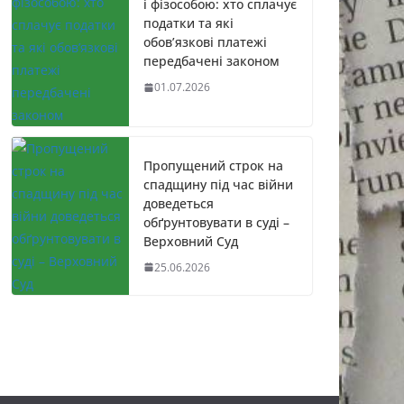
і фізособою: хто сплачує
податки та які
обов’язкові платежі
передбачені законом
01.07.2026
Пропущений строк на
спадщину під час війни
доведеться
обґрунтовувати в суді –
Верховний Суд
25.06.2026