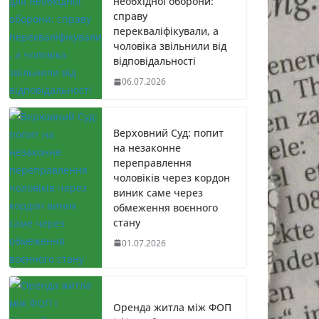
необхідної оборони:
справу
перекваліфікували, а
чоловіка звільнили від
відповідальності
06.07.2026
Верховний Суд: попит
на незаконне
переправлення
чоловіків через кордон
виник саме через
обмеження воєнного
стану
01.07.2026
Оренда житла між ФОП