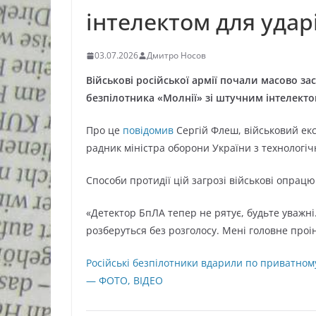
інтелектом для уда
03.07.2026
Дмитро Носов
Військові російської армії почали масово з
безпілотника «Молнії» зі штучним інтелекто
Про це
повідомив
Сергій Флеш, військовий екс
радник міністра оборони України з технологі
Способи протидії цій загрозі військові опрац
«Детектор БпЛА тепер не рятує, будьте уважні.
розберуться без розголосу. Мені головне проін
Російські безпілотники вдарили по приватном
— ФОТО, ВІДЕО