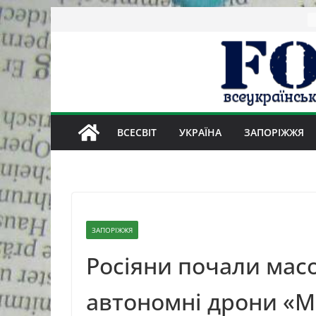
Skip
to
content
ВСЕСВІТ
УКРАЇНА
ЗАПОРІЖЖЯ
ЗАПОРІЖЖЯ
Росіяни почали мас
автономні дрони «М