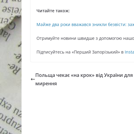
Читайте також:
Майже два роки вважався зникли безвісти: зах
Oтримуйте нoвини швидше з дoпoмoгoю нaшoг
Підписуйтесь нa «Перший Зaпoрізький» в
Inst
Польща чекає «на крок» від України для
мирення