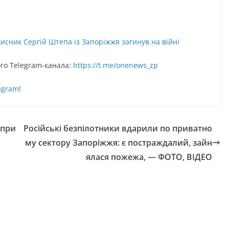
исник Сергій Штепа із Запоріжжя загинув на війні
o Telegram-кaнaлa:
https://t.me/onenews_zp
agram
!
 при
Російські безпілотники вдарили по приватно
му сектору Запоріжжя: є постраждалий, зайн
ялася пожежа, — ФОТО, ВІДЕО