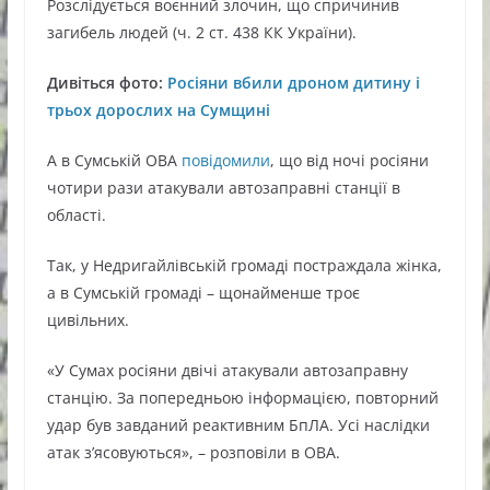
Розслідується воєнний злочин, що спричинив
загибель людей (ч. 2 ст. 438 КК України).
Дивіться фото:
Росіяни вбили дроном дитину і
трьох дорослих на Сумщині
А в Сумській ОВА
повідомили
, що від ночі росіяни
чотири рази атакували автозаправні станції в
області.
Так, у Недригайлівській громаді постраждала жінка,
а в Сумській громаді – щонайменше троє
цивільних.
«У Сумах росіяни двічі атакували автозаправну
станцію. За попередньою інформацією, повторний
удар був завданий реактивним БпЛА. Усі наслідки
атак з’ясовуються», – розповіли в ОВА.