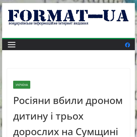
Skip
to
content
УКРАЇНА
Росіяни вбили дроном
дитину і трьох
дорослих на Сумщині