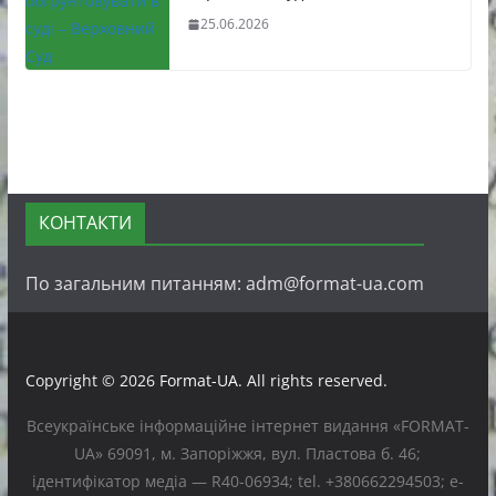
25.06.2026
КОНТАКТИ
По загальним питанням: adm@format-ua.com
Copyright © 2026
Format-UA
. All rights reserved.
Всеукраїнське інформаційне інтернет видання «FORMAT-
UA» 69091, м. Запоріжжя, вул. Пластова б. 46;
ідентифікатор медіа — R40-06934; tel. +380662294503; e-