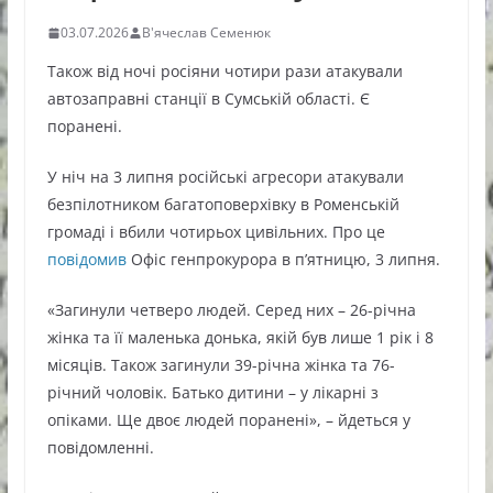
03.07.2026
В'ячеслав Семенюк
Також від ночі росіяни чотири рази атакували
автозаправні станції в Сумській області. Є
поранені.
У ніч на 3 липня російські агресори атакували
безпілотником багатоповерхівку в Роменській
громаді і вбили чотирьох цивільних. Про це
повідомив
Офіс генпрокурора в п’ятницю, 3 липня.
«Загинули четверо людей. Серед них – 26-річна
жінка та її маленька донька, якій був лише 1 рік і 8
місяців. Також загинули 39-річна жінка та 76-
річний чоловік. Батько дитини – у лікарні з
опіками. Ще двоє людей поранені», – йдеться у
повідомленні.