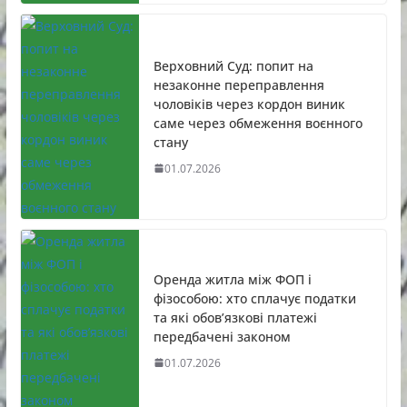
Верховний Суд: попит на
незаконне переправлення
чоловіків через кордон виник
саме через обмеження воєнного
стану
01.07.2026
Оренда житла між ФОП і
фізособою: хто сплачує податки
та які обов’язкові платежі
передбачені законом
01.07.2026