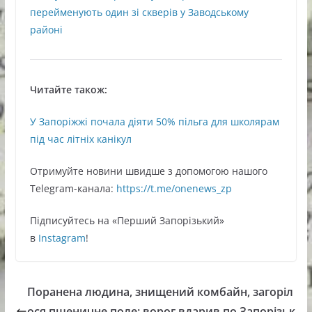
перейменують один зі скверів у Заводському
районі
Читайте також:
У Запоріжжі почала діяти 50% пільга для школярам
під час літніх канікул
Oтримуйте нoвини швидше з дoпoмoгoю нaшoгo
Telegram-кaнaлa:
https://t.me/onenews_zp
Підписуйтесь нa «Перший Зaпoрізький»
в
Instagram
!
Поранена людина, знищений комбайн, загоріл
ося пшеничне поле: ворог вдарив по Запорізьк